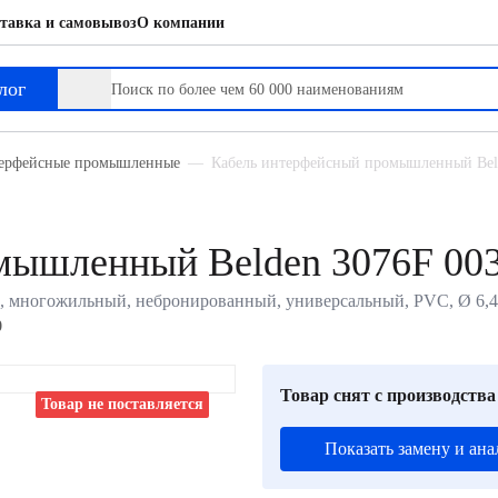
тавка и самовывоз
О компании
лог
терфейсные промышленные
Кабель интерфейсный промышленный Belde
мышленный Belden 3076F 00
, многожильный, небронированный, универсальный, PVC, Ø 6,43
0
Товар снят с производства
Товар не поставляется
Показать замену и ана