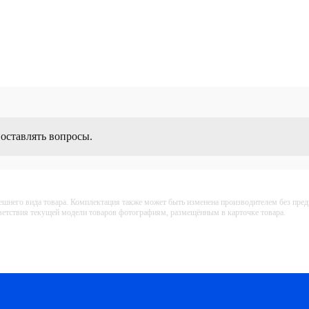
 оставлять вопросы.
ешнего вида товара. Комплектация также может быть изменена производителем без пре
тветствия текущей модели товаров фотографиям, размещённым в карточке товара.