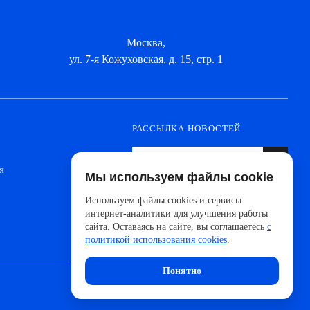
Москва,
ул. 7-я Кожуховская, д. 15, стр. 1
РАССЫЛКА НОВОСТЕЙ
я
Мы используем файлы cookie
Оформите подписку, чтобы быть в курсе
новинок от ведущих производителей и
Используем файлы cookies и сервисы
новостей АйДистрибьют
интернет-аналитики для улучшения работы
сайта. Оставаясь на сайте, вы соглашаетесь
с
политикой использования cookies
.
Понятно
Сделано с 🧠 в
UNITEDCODERS