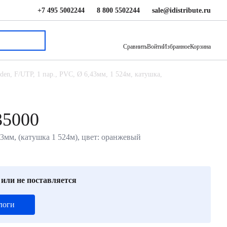
+7 495 5002244
8 800 5502244
sale@idistribute.ru
199 826.88 ₽
В корзину
Сравнить
Войти
Избранное
Корзина
n, F/UTP, 1 пар., PVC, Ø 6,43мм, 1 524м, катушка,
35000
мм, (катушка 1 524м), цвет: оранжевый
 или не поставляется
логи