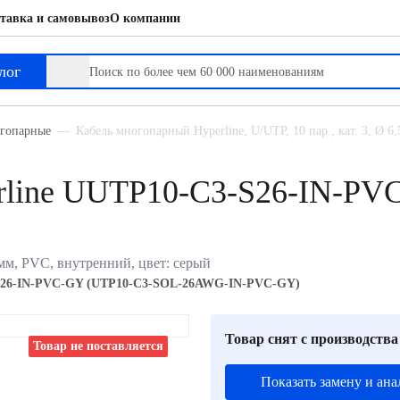
тавка и самовывоз
О компании
-C3-SOL-26AWG-IN-PVC-GY)
лог
огопарные
Кабель многопарный Hyperline, U/UTP, 10 пар., кат. 3, Ø 
rline UUTP10-C3-S26-IN-PV
5мм, PVC, внутренний, цвет: серый
26-IN-PVC-GY (UTP10-C3-SOL-26AWG-IN-PVC-GY)
Товар снят с производства
Товар не поставляется
Показать замену и ана