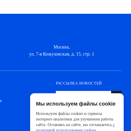
Москва,
ул. 7-я Кожуховская, д. 15, стр. 1
РАССЫЛКА НОВОСТЕЙ
я
Мы используем файлы cookie
Оформите подписку, чтобы быть в курсе
новинок от ведущих производителей и
Используем файлы cookies и сервисы
новостей АйДистрибьют
интернет-аналитики для улучшения работы
сайта. Оставаясь на сайте, вы соглашаетесь
с
политикой использования cookies
.