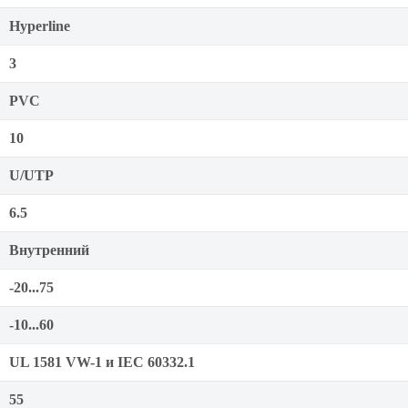
Hyperline
3
PVC
10
U/UTP
6.5
Внутренний
-20...75
-10...60
UL 1581 VW-1 и IEC 60332.1
55