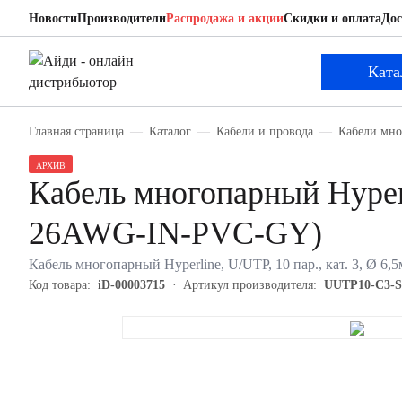
Новости
Производители
Распродажа и акции
Скидки и оплата
Дос
Hyperline UUTP10-C3-S26-IN-PVC-GY (UTP10
Кабель многопарный
Ката
Главная страница
Каталог
Кабели и провода
Кабели мн
АРХИВ
Кабель многопарный Hype
26AWG-IN-PVC-GY)
Кабель многопарный Hyperline, U/UTP, 10 пар., кат. 3, Ø 6,
Код товара:
iD-00003715
Артикул производителя:
UUTP10-C3-S