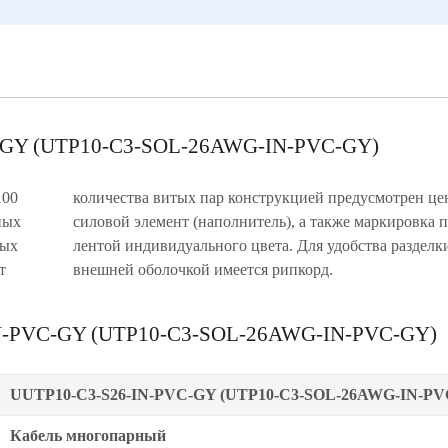
C-GY (UTP10-C3-SOL-26AWG-IN-PVC-GY)
100
ный
ных
ков
ных
под
т
внешней оболочкой имеется рипкорд.
-IN-PVC-GY (UTP10-C3-SOL-26AWG-IN-PVC-GY)
UUTP10-C3-S26-IN-PVC-GY (UTP10-C3-SOL-26AWG-IN-PV
Кабель многопарный