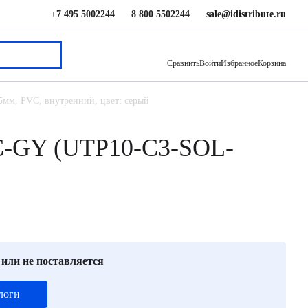
+7 495 5002244
8 800 5502244
sale@idistribute.ru
106 ₽
В корзину
Сравнить
Войти
Избранное
Корзина
6,5мм, PVC, внутренний, цвет: серый
C-GY (UTP10-C3-SOL-
 или не поставляется
логи