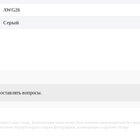
AWG26
Серый
 оставлять вопросы.
ешнего вида товара. Комплектация также может быть изменена производителем без пре
тветствия текущей модели товаров фотографиям, размещённым в карточке товара.