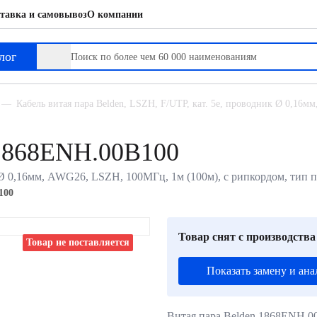
тавка и самовывоз
О компании
лог
Кабель витая пара Belden, LSZH, F/UTP, кат. 5е, проводник Ø 0,16мм
 1868ENH.00B100
ик Ø 0,16мм, AWG26, LSZH, 100МГц, 1м (100м), с рипкордом, тип 
100
Товар снят с производства
Товар не поставляется
Показать замену и ана
Витая пара Belden 1868ENH.0