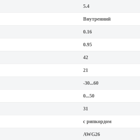
5.4
Внутренний
0.16
0.95
42
21
-30...60
0...50
31
с рипкордом
AWG26