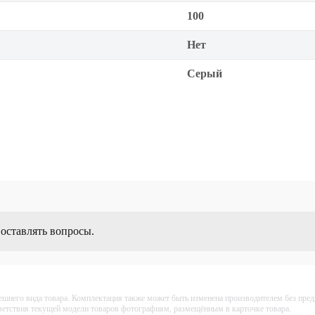
100
Нет
Серый
 оставлять вопросы.
ешнего вида товара. Комплектация также может быть изменена производителем без пре
тветствия текущей модели товаров фотографиям, размещённым в карточке товара.