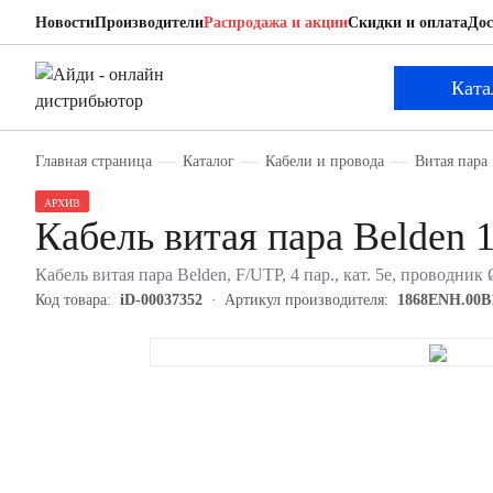
Новости
Производители
Распродажа и акции
Скидки и оплата
Дос
Belden 1868ENH.00B100
Кабель витая пара
Ката
Главная страница
Каталог
Кабели и провода
Витая пара
АРХИВ
Кабель витая пара Belden
Кабель витая пара Belden, F/UTP, 4 пар., кат. 5е, проводн
Код товара:
iD-00037352
Артикул производителя:
1868ENH.00B