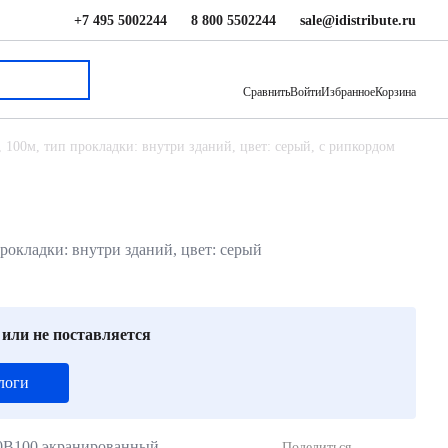
+7 495 5002244
8 800 5502244
sale@idistribute.ru
21 800 ₽
В корзину
Сравнить
Войти
Избранное
Корзина
, 100м, тип прокладки: внутри зданий, цвет: серый, с рипкордом
прокладки: внутри зданий, цвет: серый
 или не поставляется
логи
0B100 экранированный.
Поделиться