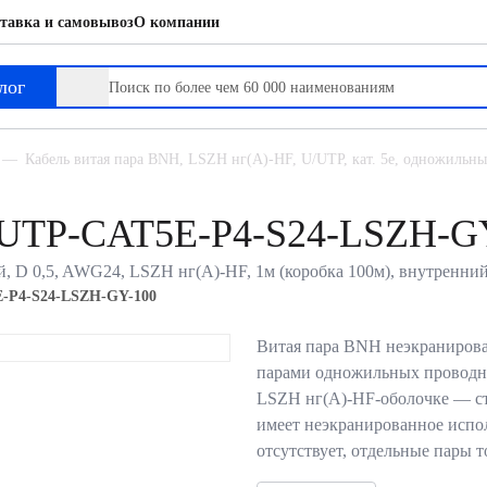
тавка и самовывоз
О компании
лог
Кабель витая пара BNH, LSZH нг(A)-HF, U/UTP, кат. 5е, одножильный
U/UTP-CAT5E-P4-S24-LSZH-G
й, D 0,5, AWG24, LSZH нг(A)-HF, 1м (коробка 100м), внутренний
-P4-S24-LSZH-GY-100
Витая пара BNH неэкранирова
парами одножильных проводн
LSZH нг(A)-HF-оболочке — с
имеет неэкранированное исп
отсутствует, отдельные пары 