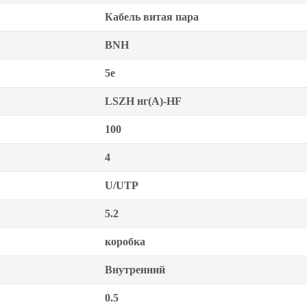
Кабель витая пара
BNH
5е
LSZH нг(A)-HF
100
4
U/UTP
5.2
коробка
Внутренний
0.5