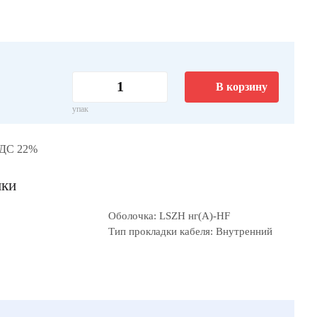
В корзину
упак
НДС 22%
ики
Оболочка: LSZH нг(A)-HF
Тип прокладки кабеля: Внутренний