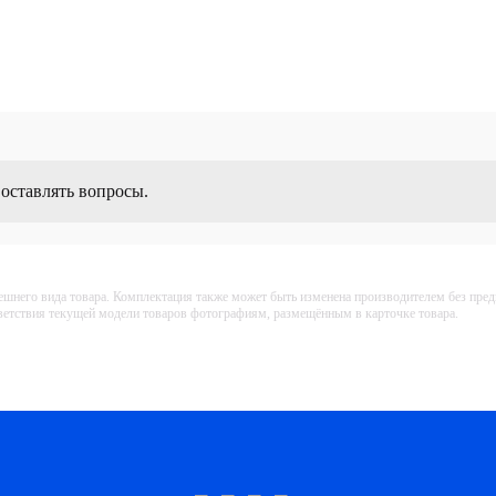
 оставлять вопросы.
ешнего вида товара. Комплектация также может быть изменена производителем без пре
тветствия текущей модели товаров фотографиям, размещённым в карточке товара.