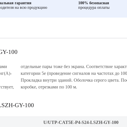
альная гарантия
100% безопасная
одителя на всю продукцию
процедура оплаты
GY-100
рами
икам
нг(A)-
 МГц).
ствует,
коробке, отрезками по 100 м.
LSZH-GY-100
U/UTP-CAT5E-P4-S24-LSZH-GY-100