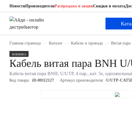
Новости
Производители
Распродажа и акции
Скидки и оплата
Дос
BNH U/UTP-CAT5E-P4-S24-LSZH-GY-100
Кабель витая пара
Ката
Главная страница
Каталог
Кабели и провода
Витая пара
НОВИНКА
Кабель витая пара BNH 
Кабель витая пара BNH, U/UTP, 4 пар., кат. 5е, одножильны
Код товара:
iD-00112127
Артикул производителя:
U/UTP-CAT5E