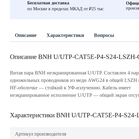
Бесплатная доставка
Офици
произв
по Москве в пределах МКАД от ₽25 тыс
Описание
Характеристики
Вопросы
Описание BNH U/UTP-CAT5E-P4-S24-LSZH-
Витая пара BNH неэкранированная U/UTP. Составлен 4 па
отдельные пары тоже без экрана. Соответствие характерист
одножильных проводников из меди AWG24 в общей LSZH 
категории 5e (проведение сигналов на частотах до 100
HF-оболочке — стойкий к УФ-излучению. Кабель имеет
Прокладка внутри зданий. Оболочка серого цвета. Поставка в
неэкранированное исполнение U/UTP — общий экран отсут
Характеристики BNH U/UTP-CAT5E-P4-S24-
Артикул производителя