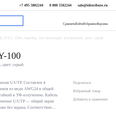
+7 495 5002244
8 800 5502244
sale@idistribute.ru
4 694.40 ₽
В корзину
Сравнить
Войти
Избранное
Корзина
, D 0,5, 100м, коробка, тип прокладки: внутренний, цвет: серый
Y-100
, цвет: серый
нная U/UTP. Составлен 4
Поделиться
иков из меди AWG24 в общей
Избранный товар
тойкий к УФ-излучению. Кабель
Добавить в сравнение
олнение U/UTP — общий экран
тоже без экрана. Соответствие…