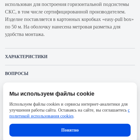
использован для построения горизонтальной подсистемы
СКС, в том числе сертифицированной производителем.
Изделие поставляется в картонных коробках «easy-pull box»
по 50 м. На оболочку нанесена метровая разметка для
удобства монтажа.
ХАРАКТЕРИСТИКИ
Артикул производителя
UTP-4P-Cat.5e-SOLID-
ВОПРОСЫ
LSZH-BK-50
К этому товару еще никто не задал вопрос. Будьте первым!
Продукт
Кабель витая пара
Мы используем файлы cookie
Представленные изображения и характеристики могут отличаться от реального
Производитель
Cabeus
Задать вопрос о товаре
внешнего вида товара. Комплектация также может быть изменена производителем
Используем файлы cookies и сервисы интернет-аналитики для
без предварительного уведомления. Компания АйДистрибьют не несёт
Категория
5е
улучшения работы сайта. Оставаясь на сайте, вы соглашаетесь
с
ответственности в случае не соответствия текущей модели товаров фотографиям,
Пожалуйста,
авторизуйтесь
, чтобы иметь
размещённым в карточке товара.
политикой использования cookies
.
Оболочка
LSZH нг(A)-HF
возможность оставлять вопросы.
Длина, м
50
В корзину
Понятно
Количество пар
4