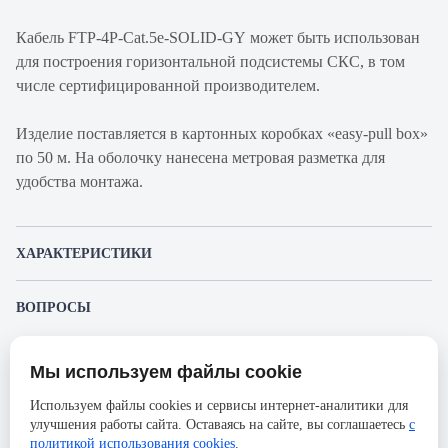
Кабель FTP-4P-Cat.5e-SOLID-GY может быть использован
для построения горизонтальной подсистемы СКС, в том
числе сертифицированной производителем.
Изделие поставляется в картонных коробках «easy-pull box»
по 50 м. На оболочку нанесена метровая разметка для
удобства монтажа.
ХАРАКТЕРИСТИКИ
Артикул производителя
FTP-4P-Cat.5e-
ВОПРОСЫ
SOLID-GY-50
К этому товару еще никто не задал вопрос. Будьте первым!
Продукт
Кабель витая пара
Мы используем файлы cookie
Представленные изображения и характеристики могут отличаться от реального
Производитель
Cabeus
Задать вопрос о товаре
внешнего вида товара. Комплектация также может быть изменена производителем
Используем файлы cookies и сервисы интернет-аналитики для
без предварительного уведомления. Компания АйДистрибьют не несёт
Категория
5е
улучшения работы сайта. Оставаясь на сайте, вы соглашаетесь
с
ответственности в случае не соответствия текущей модели товаров фотографиям,
Пожалуйста,
авторизуйтесь
, чтобы иметь
размещённым в карточке товара.
политикой использования cookies
.
Оболочка
PVC нг(А)-LS