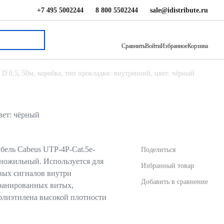
+7 495 5002244
8 800 5502244
sale@idistribute.ru
2 338.94 ₽
В корзину
Сравнить
Войти
Избранное
Корзина
 D 0,5, 50м, коробка, тип прокладки: внутренний, цвет: чёрный
вет: чёрный
ель Cabeus UTP-4P-Cat.5e-
Поделиться
ножильный. Используется для
Избранный товар
вых сигналов внутри
Добавить в сравнение
кранированных витых,
олиэтилена высокой плотности