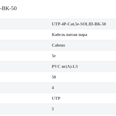
D-BK-50
UTP-4P-Cat.5e-SOLID-BK-50
Кабель витая пара
Cabeus
5е
PVC нг(А)-LS
50
4
UTP
5