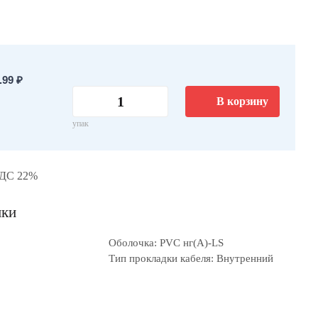
99 ₽
В корзину
упак
НДС 22%
ики
Оболочка: PVC нг(А)-LS
Тип прокладки кабеля: Внутренний