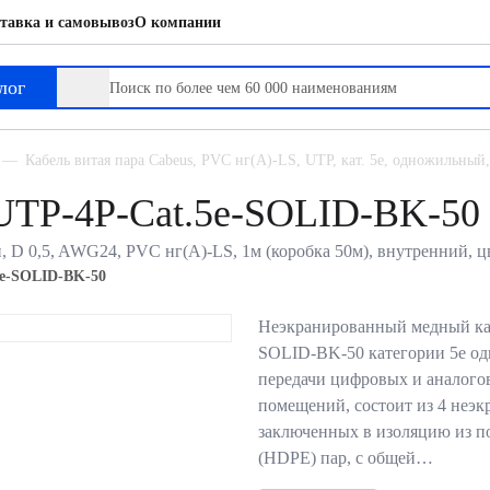
тавка и самовывоз
О компании
лог
Кабель витая пара Cabeus, PVC нг(А)-LS, UTP, кат. 5е, одножильный,
 UTP-4P-Cat.5e-SOLID-BK-50
ый, D 0,5, AWG24, PVC нг(А)-LS, 1м (коробка 50м), внутренний, ц
5e-SOLID-BK-50
Неэкранированный медный каб
SOLID-BK-50 категории 5е од
передачи цифровых и аналого
помещений, состоит из 4 неэ
заключенных в изоляцию из п
(HDPE) пар, с общей…