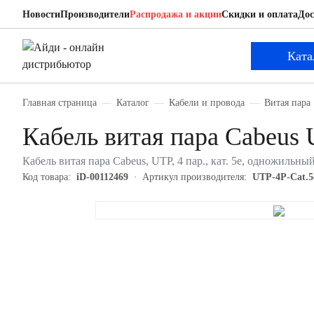
Новости
Производители
Распродажа и акции
Скидки и оплата
Дос
Cabeus UTP-4P-Cat.5e-SOLID-BK-50
Кабель витая пара
Ката
Главная страница
Каталог
Кабели и провода
Витая пара
Кабель витая пара Cabeus
Кабель витая пара Cabeus, UTP, 4 пар., кат. 5е, одножильн
Код товара:
iD-00112469
Артикул производителя:
UTP-4P-Cat.