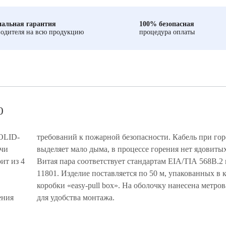
альная гарантия
100% безопасная
одителя на всю продукцию
процедура оплаты
0
OLID-
рении
ачи
ов.
ит из 4
ISO/IEC
ения
для удобства монтажа.