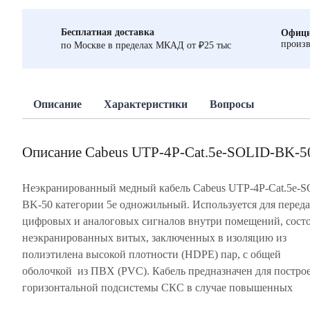
Бесплатная доставка
Офици
произв
по Москве в пределах МКАД от ₽25 тыс
Описание
Характеристики
Вопросы
Описание Cabeus UTP-4P-Cat.5e-SOLID-BK-5
Неэкранированный медный кабель Cabeus UTP-4P-Cat.5e-S
требований к пожарной безопасности. Кабель при го
BK-50 категории 5е одножильный. Используется для перед
выделяет мало дыма, в процессе горения нет ядовитых галоген
цифровых и аналоговых сигналов внутри помещений, состо
Витая пара соответствует стандартам EIA/TIA 568B.2 и 
неэкранированных витых, заключенных в изоляцию из
11801. Изделие поставляется по 50 м, упакованных в картонные
полиэтилена высокой плотности (HDPE) пар, с общей
коробки «easy-pull box». На оболочку нанесена метровая разметка
оболочкой из ПВХ (PVC). Кабель предназначен для постро
горизонтальной подсистемы СКС в случае повышенных