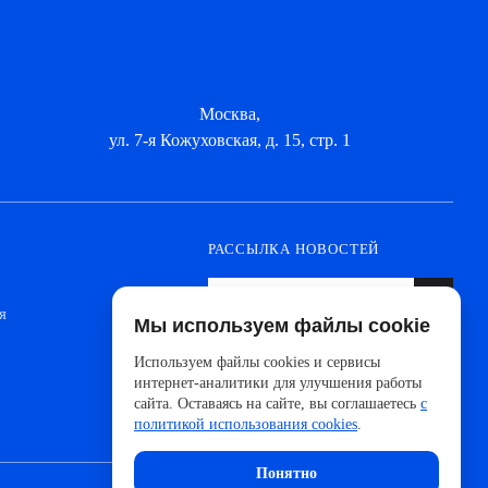
Москва,
ул. 7-я Кожуховская, д. 15, стр. 1
РАССЫЛКА НОВОСТЕЙ
я
Мы используем файлы cookie
Оформите подписку, чтобы быть в курсе
новинок от ведущих производителей и
Используем файлы cookies и сервисы
новостей АйДистрибьют
интернет-аналитики для улучшения работы
сайта. Оставаясь на сайте, вы соглашаетесь
с
политикой использования cookies
.
Понятно