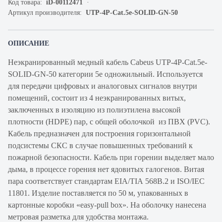
Код товара:
iD-00112471
Артикул производителя:
UTP-4P-Cat.5e-SOLID-GN-50
ОПИСАНИЕ
Неэкранированный медный кабель Cabeus UTP-4P-Cat.5e-
SOLID-GN-50 категории 5е одножильный. Используется
для передачи цифровых и аналоговых сигналов внутри
помещений, состоит из 4 неэкранированных витых,
заключенных в изоляцию из полиэтилена высокой
плотности (HDPE) пар, с общей оболочкой из ПВХ (PVC).
Кабель предназначен для построения горизонтальной
подсистемы СКС в случае повышенных требований к
пожарной безопасности. Кабель при горении выделяет мало
дыма, в процессе горения нет ядовитых галогенов. Витая
пара соответствует стандартам EIA/TIA 568B.2 и ISO/IEC
11801. Изделие поставляется по 50 м, упакованных в
картонные коробки «easy-pull box». На оболочку нанесена
метровая разметка для удобства монтажа.