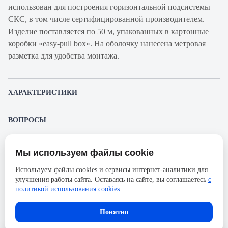
использован для построения горизонтальной подсистемы
СКС, в том числе сертифицированной производителем.
Изделие поставляется по 50 м, упакованных в картонные
коробки «easy-pull box». На оболочку нанесена метровая
разметка для удобства монтажа.
ХАРАКТЕРИСТИКИ
Артикул производителя
UTP-4P-Cat.5e-
ВОПРОСЫ
SOLID-WH-50
К этому товару еще никто не задал вопрос. Будьте первым!
Продукт
Кабель витая пара
Мы используем файлы cookie
Представленные изображения и характеристики могут отличаться от реального
Производитель
Cabeus
Задать вопрос о товаре
внешнего вида товара. Комплектация также может быть изменена производителем
Используем файлы cookies и сервисы интернет-аналитики для
без предварительного уведомления. Компания АйДистрибьют не несёт
Категория
5е
улучшения работы сайта. Оставаясь на сайте, вы соглашаетесь
с
ответственности в случае не соответствия текущей модели товаров фотографиям,
Пожалуйста,
авторизуйтесь
, чтобы иметь
размещённым в карточке товара.
политикой использования cookies
.
Оболочка
PVC нг(А)-LS
возможность оставлять вопросы.
Длина, м
50
В корзину
Понятно
Количество пар
4