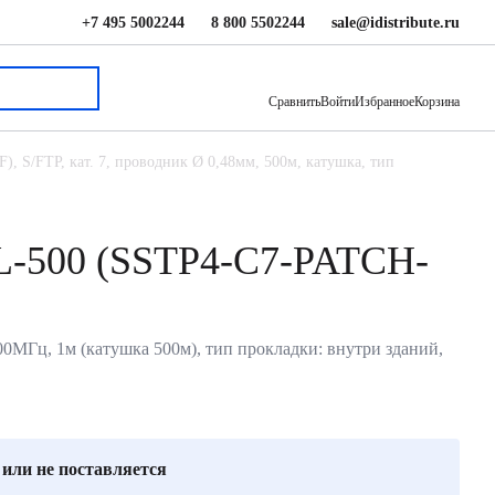
+7 495 5002244
8 800 5502244
sale@idistribute.ru
155 000 ₽
В корзину
Сравнить
Войти
Избранное
Корзина
, S/FTP, кат. 7, проводник Ø 0,48мм, 500м, катушка, тип
VL-500 (SSTP4-C7-PATCH-
00МГц, 1м (катушка 500м), тип прокладки: внутри зданий,
 или не поставляется