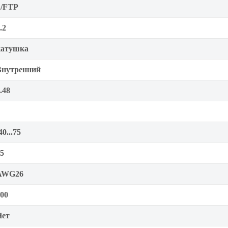
S/FTP
.2
катушка
Внутренний
.48
40...75
5
AWG26
00
Нет