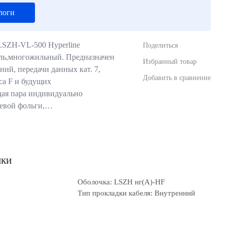
логи
LSZH-VL-500 Hyperline
Поделиться
ль,многожильный. Предназначен
Избранный товар
ий, передачи данных кат. 7,
Добавить в сравнение
са F и будущих
дая пара индивидуально
иевой фольги,…
ики
Оболочка: LSZH нг(A)-HF
Тип прокладки кабеля: Внутренний