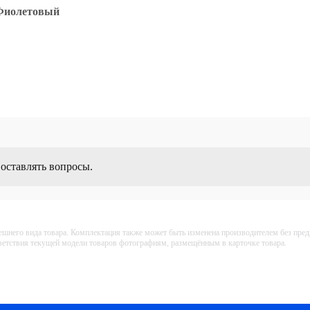
Фиолетовый
 оставлять вопросы.
ешнего вида товара. Комплектация также может быть изменена производителем без пре
тветствия текущей модели товаров фотографиям, размещённым в карточке товара.