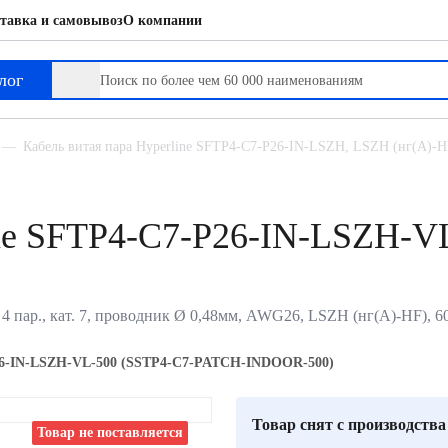
тавка и самовывоз
О компании
TP4-C7-PATCH-INDOOR-500)
лог
Кабель витая пара Hyperline SFTP4-C7-P26-IN-LSZH, LSZH (нг(A)-HF)
line SFTP4-C7-P26-IN-LSZH-
 4 пар., кат. 7, проводник Ø 0,48мм, AWG26, LSZH (нг(A)-HF), 6
6-IN-LSZH-VL-500 (SSTP4-C7-PATCH-INDOOR-500)
Товар снят с производства
Товар не поставляется