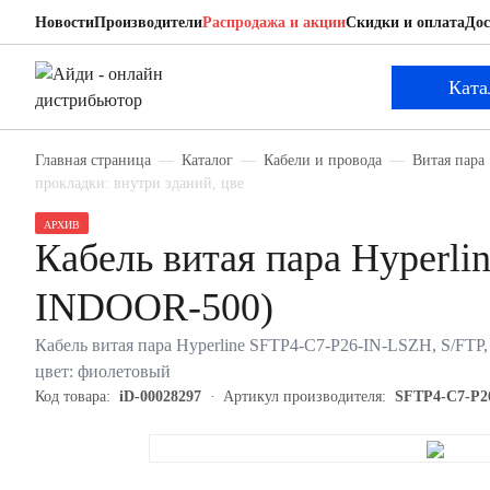
Новости
Производители
Распродажа и акции
Скидки и оплата
Дос
Hyperline SFTP4-C7-P26-IN-LSZH-VL-500 (SS
Кабель витая пара
Ката
Главная страница
Каталог
Кабели и провода
Витая пара
прокладки: внутри зданий, цве
АРХИВ
Кабель витая пара Hyper
INDOOR-500)
Кабель витая пара Hyperline SFTP4-C7-P26-IN-LSZH, S/FTP,
цвет: фиолетовый
Код товара:
iD-00028297
Артикул производителя:
SFTP4-C7-P2