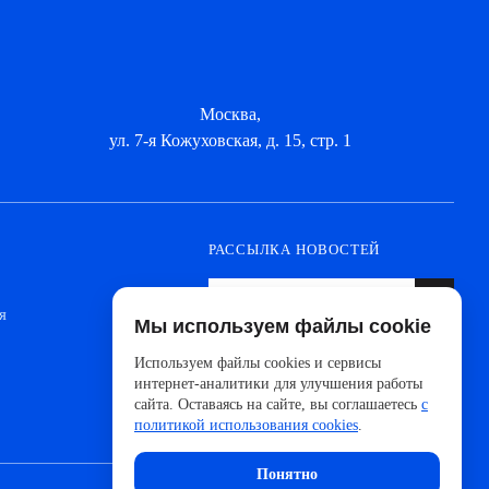
Москва,
ул. 7-я Кожуховская, д. 15, стр. 1
РАССЫЛКА НОВОСТЕЙ
я
Мы используем файлы cookie
Оформите подписку, чтобы быть в курсе
новинок от ведущих производителей и
Используем файлы cookies и сервисы
новостей АйДистрибьют
интернет-аналитики для улучшения работы
сайта. Оставаясь на сайте, вы соглашаетесь
с
политикой использования cookies
.
Понятно