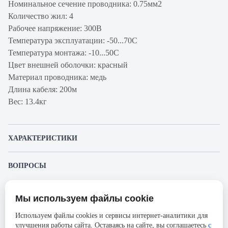
Номинальное сечение проводника: 0.75мм2
Количество жил: 4
Рабочее напряжение: 300В
Температура эксплуатации: -50...70C
Температура монтажа: -10...50C
Цвет внешней оболочки: красный
Материал проводника: медь
Длина кабеля: 200м
Вес: 13.4кг
ХАРАКТЕРИСТИКИ
Артикул производителя
FR1-02-F-6504
ВОПРОСЫ
Продукт
Кабель витая
К этому товару еще никто не задал вопрос. Будьте первым!
пара
Мы используем файлы cookie
Представленные изображения и характеристики могут отличаться от реального
Производитель
ITK
Задать вопрос о товаре
внешнего вида товара. Комплектация также может быть изменена производителем
Используем файлы cookies и сервисы интернет-аналитики для
без предварительного уведомления. Компания АйДистрибьют не несёт
Оболочка
FRLSLTx
улучшения работы сайта. Оставаясь на сайте, вы соглашаетесь
с
ответственности в случае не соответствия текущей модели товаров фотографиям,
Пожалуйста,
авторизуйтесь
, чтобы иметь