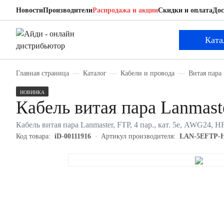
Новости
Производители
Распродажа и акции
Скидки и оплата
Дос
Lanmaster LAN-5EFTP-HFLT-VI
Кабель витая пара
Ката
Главная страница
Каталог
Кабели и провода
Витая пара
НОВИНКА
Кабель витая пара Lanma
Кабель витая пара Lanmaster, FTP, 4 пар., кат. 5е, AWG24, 
Код товара:
iD-00111916
Артикул производителя:
LAN-5EFTP-