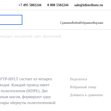
+7 495 5002244
8 800 5502244
sale@idistribute.ru
21 822.75 ₽
В корзину
Сравнить
Войти
Избранное
Корзина
 прокладки: внутренний, цвет: фиолетовый
P-HFLT состоит из четырех
Поделиться
водов. Каждый провод имеет
Избранный товар
 полиэтиленом (HDPE). Две
Добавить в сравнение
енным шагом, формируют одну
е пары обернуты полиэтиленовой