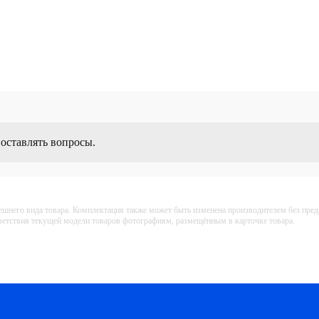
 оставлять вопросы.
ешнего вида товара. Комплектация также может быть изменена производителем без пре
тветствия текущей модели товаров фотографиям, размещённым в карточке товара.