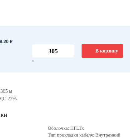
.20 ₽
В корзину
м
 305 м
НДС 22%
ики
Оболочка: HFLTx
Тип прокладки кабеля: Внутренний