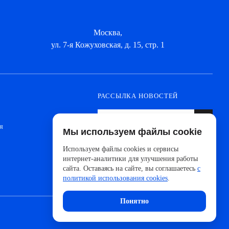
Москва,
ул. 7-я Кожуховская, д. 15, стр. 1
РАССЫЛКА НОВОСТЕЙ
я
Мы используем файлы cookie
Оформите подписку, чтобы быть в курсе
новинок от ведущих производителей и
Используем файлы cookies и сервисы
новостей АйДистрибьют
интернет-аналитики для улучшения работы
сайта. Оставаясь на сайте, вы соглашаетесь
с
политикой использования cookies
.
Понятно
Сделано с 🧠 в
UNITEDCODERS