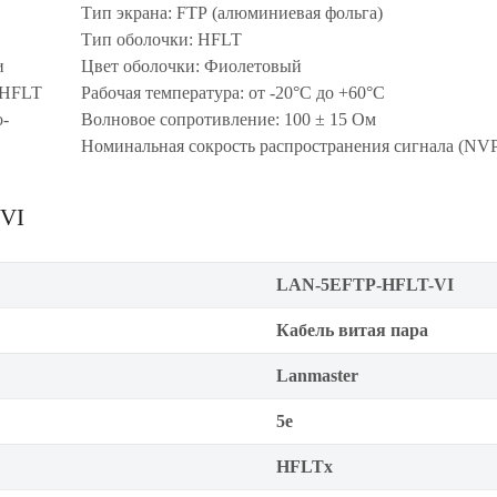
Тип экрана: FTP (алюминиевая фольга)
Тип оболочки: HFLT
и
Цвет оболочки: Фиолетовый
з HFLT
Рабочая температура: от -20°C до +60°C
о-
Волновое сопротивление: 100 ± 15 Ом
Номинальная сокрость распространения сигнала (NVP
-VI
LAN-5EFTP-HFLT-VI
Кабель витая пара
Lanmaster
5е
HFLTx