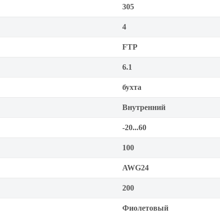
305
4
FTP
6.1
бухта
Внутренний
-20...60
100
AWG24
200
Фиолетовый