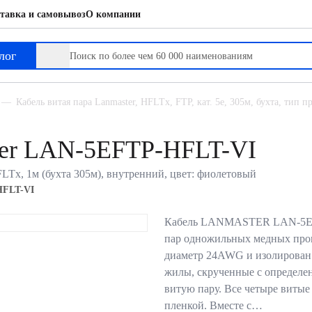
тавка и самовывоз
О компании
лог
Кабель витая пара Lanmaster, HFLTx, FTP, кат. 5е, 305м, бухта, тип
ster LAN-5EFTP-HFLT-VI
HFLTx, 1м (бухта 305м), внутренний, цвет: фиолетовый
HFLT-VI
Кабель LANMASTER LAN-5EFT
пар одножильных медных про
диаметр 24AWG и изолирован
жилы, скрученные с определ
витую пару. Все четыре виты
пленкой. Вместе с…