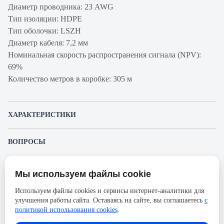
Диаметр проводника: 23 AWG
Тип изоляции: HDPE
Тип оболочки: LSZH
Диаметр кабеля: 7,2 мм
Номинальная скорость распространения сигнала (NPV):
69%
Количество метров в коробке: 305 м
ХАРАКТЕРИСТИКИ
Артикул производителя
LAN-6EFTP-LSZH-
ВОПРОСЫ
OR
К этому товару еще никто не задал вопрос. Будьте первым!
Продукт
Кабель витая пара
Мы используем файлы cookie
Представленные изображения и характеристики могут отличаться от реального
Производитель
Lanmaster
Задать вопрос о товаре
внешнего вида товара. Комплектация также может быть изменена производителем
Используем файлы cookies и сервисы интернет-аналитики для
без предварительного уведомления. Компания АйДистрибьют не несёт
Категория
6
улучшения работы сайта. Оставаясь на сайте, вы соглашаетесь
с
ответственности в случае не соответствия текущей модели товаров фотографиям,
Пожалуйста,
авторизуйтесь
, чтобы иметь
размещённым в карточке товара.
политикой использования cookies
.
Оболочка
LSZH
возможность оставлять вопросы.