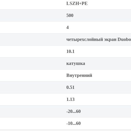
LSZH+PE
500
4
четырехслойный экран Duobo
10.1
катушка
Внутренний
0.51
1.13
-20...60
-10...60