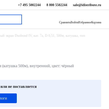
+7 495 5002244
8 800 5502244
sale@idistribute.ru
139 000 ₽
В корзину
Сравнить
Войти
Избранное
Корзина
й экран Duobond IV, кат. 7a, D 0,51, 500м, катушка, тип
м (катушка 500м), внутренний, цвет: чёрный
 или не поставляется
логи