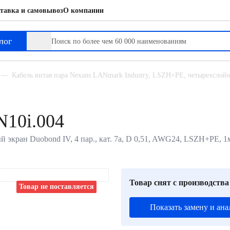
тавка и самовывоз
О компании
лог
Кабель витая пара Nexans LANmark Industry, LSZH+PE, четырехслойны
N10i.004
й экран Duobond IV, 4 пар., кат. 7a, D 0,51, AWG24, LSZH+PE, 1
Товар снят с производства
Товар не поставляется
Показать замену и ана