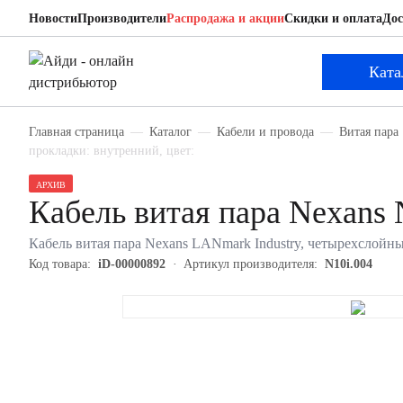
Новости
Производители
Распродажа и акции
Скидки и оплата
Дос
Nexans N10i.004
Кабель витая пара
Ката
Главная страница
Каталог
Кабели и провода
Витая пара
прокладки: внутренний, цвет:
АРХИВ
Кабель витая пара Nexans 
Кабель витая пара Nexans LANmark Industry, четырехслойны
Код товара:
iD-00000892
Артикул производителя:
N10i.004