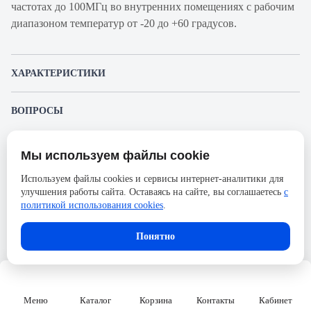
частотах до 100МГц во внутренних помещениях с рабочим
диапазоном температур от -20 до +60 градусов.
ХАРАКТЕРИСТИКИ
Артикул производителя
VDIC136218
ВОПРОСЫ
Продукт
Кабель витая пара
К этому товару еще никто не задал вопрос. Будьте первым!
Производитель
Schneider Electric
Мы используем файлы cookie
Представленные изображения и характеристики могут отличаться от реального
Задать вопрос о товаре
Категория
6
внешнего вида товара. Комплектация также может быть изменена производителем
Используем файлы cookies и сервисы интернет-аналитики для
без предварительного уведомления. Компания АйДистрибьют не несёт
Оболочка
LSZH
улучшения работы сайта. Оставаясь на сайте, вы соглашаетесь
с
ответственности в случае не соответствия текущей модели товаров фотографиям,
Пожалуйста,
авторизуйтесь
, чтобы иметь
размещённым в карточке товара.
политикой использования cookies
.
возможность оставлять вопросы.
Длина, м
500
Количество пар
4
Понятно
Тип экрана кабеля
F/UTP
Диаметр кабеля, мм
6.1
Меню
Каталог
Корзина
Контакты
Кабинет
Упаковка
катушка