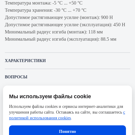
Температура монтажа: -5 °С ... +50 °С
Температура хранения: -30 °C ... +70 °C
Допустимое растягивающее усилие (монтаж): 900 Н
Допустимое растягивающее усилие (эксплуатация): 450 Н
Минимальный радиус изгиба (монтаж): 118 мм
Минимальный радиус изгиба (эксплуатация): 88.5 мм
ХАРАКТЕРИСТИКИ
Артикул производителя
GUMTD08
ВОПРОСЫ
Продукт
Кабель
К этому товару еще никто не задал вопрос. Будьте первым!
волоконно-
Мы используем файлы cookie
оптический
Представленные изображения и характеристики могут отличаться от реального
Задать вопрос о товаре
внешнего вида товара. Комплектация также может быть изменена производителем
Используем файлы cookies и сервисы интернет-аналитики для
Производитель
Belden
без предварительного уведомления. Компания АйДистрибьют не несёт
улучшения работы сайта. Оставаясь на сайте, вы соглашаетесь
с
ответственности в случае не соответствия текущей модели товаров фотографиям,
Пожалуйста,
авторизуйтесь
, чтобы иметь
Оболочка
FRNC/LSNH
размещённым в карточке товара.
политикой использования cookies
.
возможность оставлять вопросы.
Тип волокон
OM3 50/125
Понятно