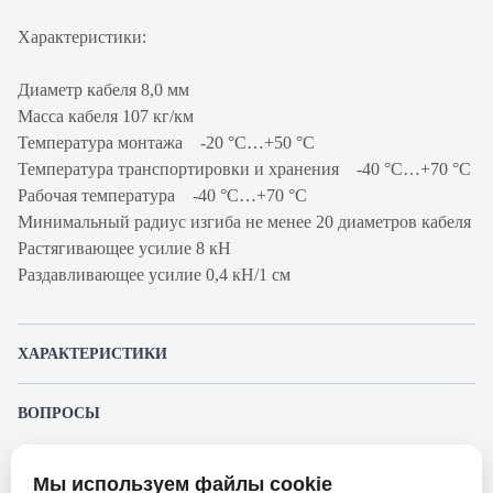
Характеристики:
Диаметр кабеля 8,0 мм
Масса кабеля 107 кг/км
Температура монтажа -20 °С…+50 °С
Температура транспортировки и хранения -40 °С…+70 °С
Рабочая температура -40 °С…+70 °С
Минимальный радиус изгиба не менее 20 диаметров кабеля
Растягивающее усилие 8 кН
Раздавливающее усилие 0,4 кН/1 см
ХАРАКТЕРИСТИКИ
Артикул производителя
STW-9-01x16-
ВОПРОСЫ
ARM-SW-PE-
К этому товару еще никто не задал вопрос. Будьте первым!
OUT
Мы используем файлы cookie
Продукт
Кабель