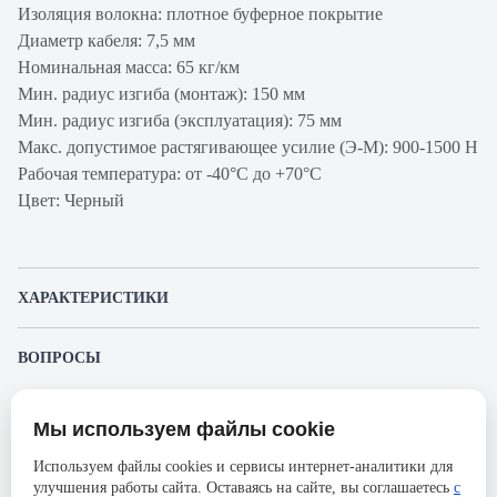
Изоляция волокна: плотное буферное покрытие
Диаметр кабеля: 7,5 мм
Номинальная масса: 65 кг/км
Мин. радиус изгиба (монтаж): 150 мм
Мин. радиус изгиба (эксплуатация): 75 мм
Макс. допустимое растягивающее усилие (Э-М): 900-1500 Н
Рабочая температура: от -40°C до +70°C
Цвет: Черный
ХАРАКТЕРИСТИКИ
Артикул производителя
TB-A-5-16T-D-K-
ВОПРОСЫ
FR-LSZH-D-
К этому товару еще никто не задал вопрос. Будьте первым!
IN/OUT-40
Мы используем файлы cookie
Продукт
Кабель волоконно-
Представленные изображения и характеристики могут отличаться от реального
Задать вопрос о товаре
внешнего вида товара. Комплектация также может быть изменена производителем
оптический
Используем файлы cookies и сервисы интернет-аналитики для
без предварительного уведомления. Компания АйДистрибьют не несёт
улучшения работы сайта. Оставаясь на сайте, вы соглашаетесь
с
ответственности в случае не соответствия текущей модели товаров фотографиям,
Пожалуйста,
авторизуйтесь
, чтобы иметь
Производитель
Cabeus