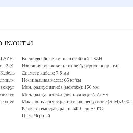
D-IN/OUT-40
R-LSZH-
Внешняя оболочки: огнестойкий LSZH
из 2-72
Изоляция волокна: плотное буферное покрытие
Кабель
Диаметр кабеля: 7,5 мм
одымным
Номинальная масса: 65 кг/км
вокруг
Мин. радиус изгиба (монтаж): 150 мм
азначен
Мин. радиус изгиба (эксплуатация): 75 мм
внешней
Макс. допустимое растягивающее усилие (Э-М): 900-
Рабочая температура: от -40°C до +70°C
Цвет: Черный