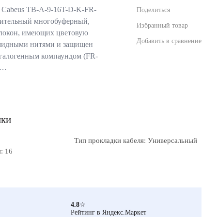
 Cabeus TB-A-9-16T-D-K-FR-
Поделиться
ительный многобуферный,
Избранный товар
волокон, имеющих цветовую
Добавить в сравнение
амидными нитями и защищен
галогенным компаундом (FR-
г…
ики
Тип прокладки кабеля: Универсальный
: 16
4.8
☆
Рейтинг в Яндекс.Маркет