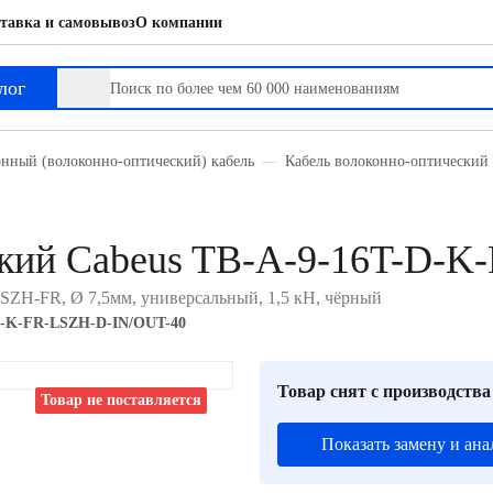
тавка и самовывоз
О компании
лог
нный (волоконно-оптический) кабель
Кабель волоконно-оптический 
ский Cabeus TB-A-9-16T-D-
LSZH-FR, Ø 7,5мм, универсальный, 1,5 кН, чёрный
D-K-FR-LSZH-D-IN/OUT-40
Товар снят с производства
Товар не поставляется
Показать замену и ана