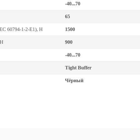
-40...70
65
EC 60794-1-2-E1), Н
1500
 Н
900
-40...70
Tight Buffer
Чёрный