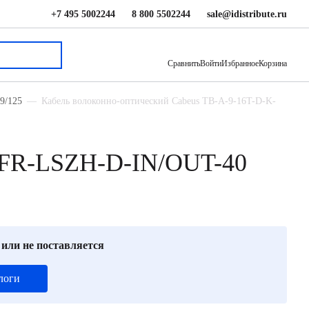
+7 495 5002244
8 800 5502244
sale@idistribute.ru
64.88 ₽
В корзину
Сравнить
Войти
Избранное
Корзина
9/125
Кабель волоконно-оптический Cabeus TB-A-9-16T-D-K-
K-FR-LSZH-D-IN/OUT-40
 или не поставляется
логи