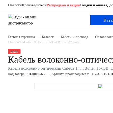
Новости
Производители
Распродажа и акции
Скидки и оплата
Дос
Cabeus TB-A-9-16T-D-K-FR-LSZH-D-IN/OUT-40
Кабель волоконно-оптический
Ката
Главная страница
Каталог
Кабели и провода
Оптоволоко
FR-LSZH-D-IN/OUT-40 LSZH-FR 16× Ø7.5мм
АРХИВ
Кабель волоконно-оптиче
Кабель волоконно-оптический Cabeus Tight Buffer, 16хОВ, 
Код товара:
iD-00025656
Артикул производителя:
TB-A-9-16T-