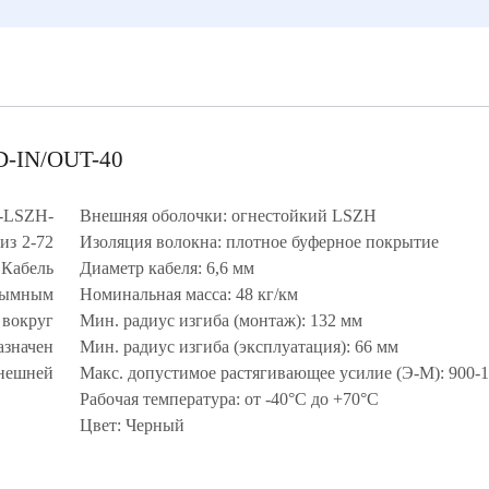
D-IN/OUT-40
R-LSZH-
Внешняя оболочки: огнестойкий LSZH
из 2-72
Изоляция волокна: плотное буферное покрытие
Кабель
Диаметр кабеля: 6,6 мм
одымным
Номинальная масса: 48 кг/км
вокруг
Мин. радиус изгиба (монтаж): 132 мм
азначен
Мин. радиус изгиба (эксплуатация): 66 мм
внешней
Макс. допустимое растягивающее усилие (Э-М): 900-
Рабочая температура: от -40°C до +70°C
Цвет: Черный