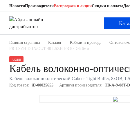
Новости
Производители
Распродажа и акции
Скидки и оплата
Дос
Cabeus TB-A-9-08T-D-K-FR-LSZH-D-IN/OUT-40
Кабель волоконно-оптический
Ката
Главная страница
Каталог
Кабели и провода
Оптоволоко
FR-LSZH-D-IN/OUT-40 LSZH-FR 8× Ø6.6мм
АРХИВ
Кабель волоконно-оптиче
Кабель волоконно-оптический Cabeus Tight Buffer, 8хОВ, L
Код товара:
iD-00025655
Артикул производителя:
TB-A-9-08T-