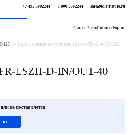
+7 495 5002244
8 800 5502244
sale@idistribute.ru
47.13 ₽
В корзину
Сравнить
Войти
Избранное
Корзина
9/125
Кабель волоконно-оптический Cabeus TB-A-9-08T-D-K-
K-FR-LSZH-D-IN/OUT-40
 или не поставляется
логи