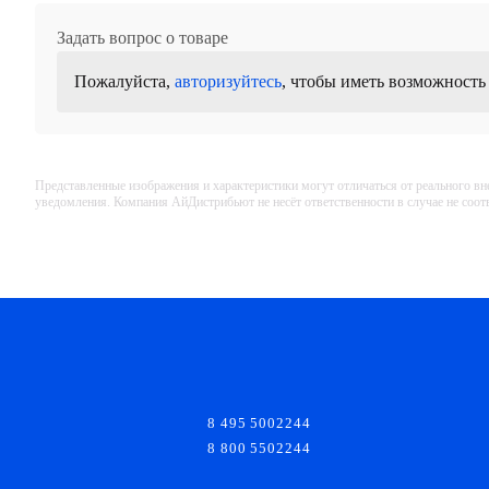
Задать вопрос о товаре
Пожалуйста,
авторизуйтесь
, чтобы иметь возможность
Представленные изображения и характеристики могут отличаться от реального вн
уведомления. Компания АйДистрибьют не несёт ответственности в случае не соо
8 495 5002244
8 800 5502244