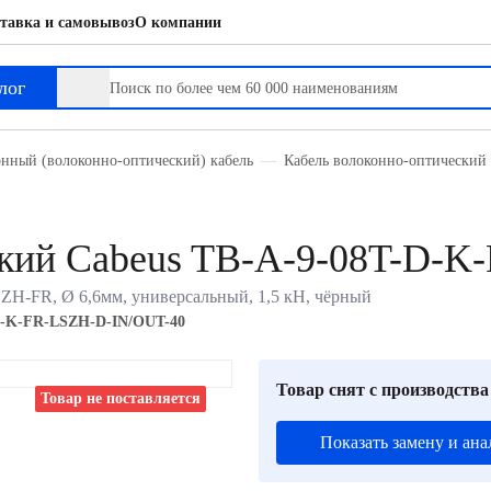
тавка и самовывоз
О компании
лог
нный (волоконно-оптический) кабель
Кабель волоконно-оптический 
ский Cabeus TB-A-9-08T-D-
SZH-FR, Ø 6,6мм, универсальный, 1,5 кН, чёрный
D-K-FR-LSZH-D-IN/OUT-40
Товар снят с производства
Товар не поставляется
Показать замену и ана