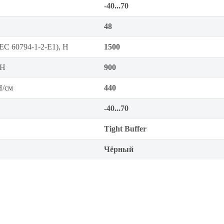
-40...70
48
EC 60794-1-2-E1), Н
1500
 Н
900
Н/см
440
-40...70
Tight Buffer
Чёрный