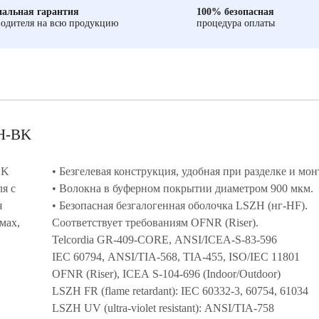
альная гарантия
100% безопасная
одителя на всю продукцию
процедура оплаты
ZH-BK
BK
• Безгелевая конструкция, удобная при разделке и мон
• Волокна в буферном покрытии диаметром 900 мкм.
я
• Безопасная безгалогенная оболочка LSZH (нг-HF).
мах,
Соответствует требованиям OFNR (Riser).
Telcordia GR-409-CORE, ANSI/ICEA-S-83-596
IEC 60794, ANSI/TIA-568, TIA-455, ISO/IEC 11801
OFNR (Riser), ICEA S-104-696 (Indoor/Outdoor)
LSZH FR (flame retardant): IEC 60332-3, 60754, 61034
LSZH UV (ultra-violet resistant): ANSI/TIA-758