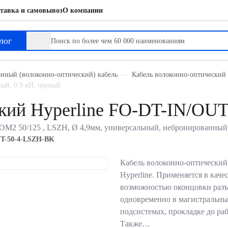
тавка и самовывоз
О компании
лог
нный (волоконно-оптический) кабель
Кабель волоконно-оптический 
ый, 0,9 кН, чёрный
ский Hyperline FO-DT-IN/OU
 ,OM2 50/125 , LSZH, Ø 4,9мм, универсальный, небронированный
T-50-4-LSZH-BK
Кабель волоконно-оптически
Hyperline. Применяется в каче
возможностью оконцовки разъ
одновременно в магистральны
подсистемах, прокладке до раб
Также…