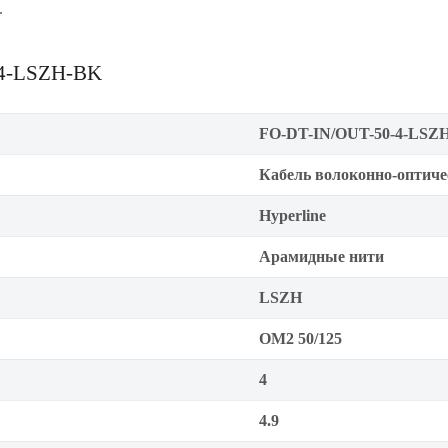
.
-4-LSZH-BK
FO-DT-IN/OUT-50-4-LSZ
Кабель волоконно-оптич
Hyperline
Арамидные нити
LSZH
OM2 50/125
4
4.9