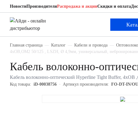
Новости
Производители
Распродажа и акции
Скидки и оплата
Дос
Hyperline FO-DT-IN/OUT-50-4-LSZH-BK
Кабель волоконно-оптический
Ката
Главная страница
Каталог
Кабели и провода
Оптоволоко
4хОВ,OM2 50/125 , LSZH, Ø 4,9мм, универсальный, небронированн
Кабель волоконно-оптиче
Кабель волоконно-оптический Hyperline Tight Buffer, 4хОВ
Код товара:
iD-00038756
Артикул производителя:
FO-DT-IN/OU