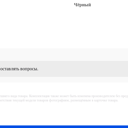
Чёрный
 оставлять вопросы.
ешнего вида товара. Комплектация также может быть изменена производителем без пре
тветствия текущей модели товаров фотографиям, размещённым в карточке товара.