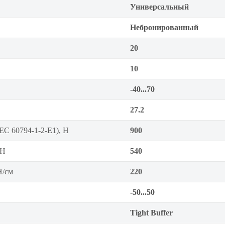
Универсальный
Небронированный
20
10
-40...70
27.2
EC 60794-1-2-E1), Н
900
 Н
540
Н/см
220
-50...50
Tight Buffer