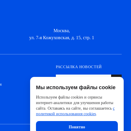
Москва,
ул. 7-я Кожуховская, д. 15, стр. 1
РАССЫЛКА НОВОСТЕЙ
я
Мы используем файлы cookie
Оформите подписку, чтобы быть в курсе
новинок от ведущих производителей и
Используем файлы cookies и сервисы
новостей АйДистрибьют
интернет-аналитики для улучшения работы
сайта. Оставаясь на сайте, вы соглашаетесь
с
политикой использования cookies
.
Понятно