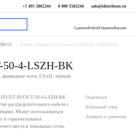
+7 495 5002244
8 800 5502244
sale@idistribute.ru
268 ₽
В корзину
Сравнить
Войти
Избранное
Корзина
50/125
Кабель волоконно-оптический Hyperline Tight Buffer,
T-50-4-LSZH-BK
, арамидные нити, 0,9 кН, чёрный
й FO-DT-IN/OUT-50-4-LSZH-BK
Поделиться
стве распределительного кабеля с
Избранный товар
ёмами. Может использоваться
Добавить в сравнение
х и горизонтальных
очего места в локальных сетях.