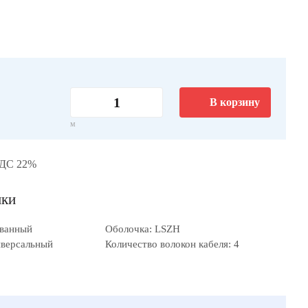
В корзину
м
НДС 22%
ики
ованный
Оболочка: LSZH
иверсальный
Количество волокон кабеля: 4