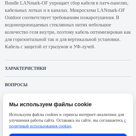
Bundle LANmark-OF упрощает сбор кабеля в патч-панелях,
кабельных лотках и в каналах. Микросхема LANmark-OF
Outdoor соответствует требованиям пожаротушения. В
водонепроницаемых стеклянных нитях небольшое
количество геля внутри, поэтому кабель оптимизирован как
для горизонтальной так и для вертикальной установки.
Кабель с защитой от грызунов и УФ-лучей.
ХАРАКТЕРИСТИКИ
Артикул производителя
N164.MBOU48B
ВОПРОСЫ
Продукт
Кабель
К этому товару еще никто не задал вопрос. Будьте первым!
волоконно-
Мы используем файлы cookie
оптический
Представленные изображения и характеристики могут отличаться от реального
Задать вопрос о товаре
внешнего вида товара. Комплектация также может быть изменена производителем
Используем файлы cookies и сервисы интернет-аналитики для
Производитель
Nexans
без предварительного уведомления. Компания АйДистрибьют не несёт
улучшения работы сайта. Оставаясь на сайте, вы соглашаетесь
с
ответственности в случае не соответствия текущей модели товаров фотографиям,
Пожалуйста,
авторизуйтесь
, чтобы иметь
Серия
LANmark-OF
размещённым в карточке товара.
политикой использования cookies
.
возможность оставлять вопросы.
Оболочка
PE