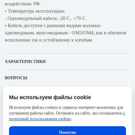
воздействию УФ.
• Температура эксплуатации:
- Одномодульный кабель: -20 C.. +70 C.
• Кабель доступен с разными видами волокна:
одномодовым, многомодовым - OM3/OM4, как в обычном
исполнении так и устойчивому к изгибам.
ХАРАКТЕРИСТИКИ
Артикул производителя
R2601122
ВОПРОСЫ
Продукт
Кабель волоконно-
К этому товару еще никто не задал вопрос. Будьте первым!
оптический
Мы используем файлы cookie
Представленные изображения и характеристики могут отличаться от реального
Производитель
RiT
Задать вопрос о товаре
внешнего вида товара. Комплектация также может быть изменена производителем
Используем файлы cookies и сервисы интернет-аналитики для
без предварительного уведомления. Компания АйДистрибьют не несёт
Оболочка
PE
улучшения работы сайта. Оставаясь на сайте, вы соглашаетесь
с
ответственности в случае не соответствия текущей модели товаров фотографиям,
Пожалуйста,
авторизуйтесь
, чтобы иметь
размещённым в карточке товара.
политикой использования cookies
.
Количество волокон кабеля
12
возможность оставлять вопросы.
Тип прокладки кабеля
Внешний
Понятно