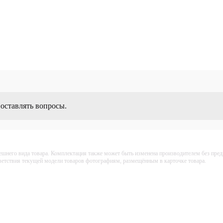
 оставлять вопросы.
ешнего вида товара. Комплектация также может быть изменена производителем без пре
тветствия текущей модели товаров фотографиям, размещённым в карточке товара.