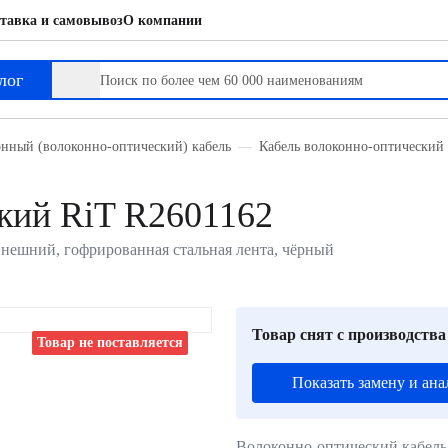
тавка и самовывоз
О компании
лог
нный (волоконно-оптический) кабель
Кабель волоконно-оптический 
кий RiT R2601162
внешний, гофрированная стальная лента, чёрный
Товар снят с производства
Товар не поставляется
Показать замену и ана
Волоконно-оптический кабель