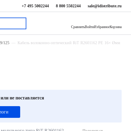
+7 495 5002244
8 800 5502244
sale@idistribute.ru
341 ₽
В корзину
Сравнить
Войти
Избранное
Корзина
9/125
Кабель волоконно-оптический RiT R2601162 PE 16× Øмм
 или не поставляется
логи
 модульного типа RiT R2601162
Поделиться