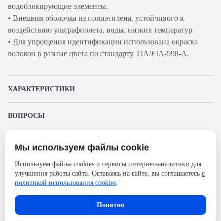
водоблокирующие элементы.
• Внешняя оболочка из полиэтилена, устойчивого к
воздействию ультрафиолета, воды, низких температур.
• Для упрощения идентификации использована окраска
волокон в разные цвета по стандарту TIA/EIA-598-A.
ХАРАКТЕРИСТИКИ
Артикул производителя
R2601041
ВОПРОСЫ
Продукт
Кабель волоконно-
К этому товару еще никто не задал вопрос. Будьте первым!
оптический
Мы используем файлы cookie
Представленные изображения и характеристики могут отличаться от реального
Производитель
RiT
Задать вопрос о товаре
внешнего вида товара. Комплектация также может быть изменена производителем
Используем файлы cookies и сервисы интернет-аналитики для
без предварительного уведомления. Компания АйДистрибьют не несёт
Оболочка
PE
улучшения работы сайта. Оставаясь на сайте, вы соглашаетесь
с
ответственности в случае не соответствия текущей модели товаров фотографиям,
Пожалуйста,
авторизуйтесь
, чтобы иметь
размещённым в карточке товара.
политикой использования cookies
.
Количество волокон кабеля
4
возможность оставлять вопросы.
Тип прокладки кабеля
Универсальный
Понятно
Бронирование
Диэлектрический