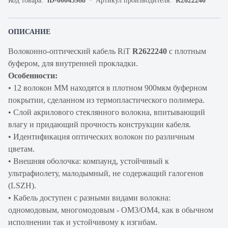
Код товара:
iD-00043988
Артикул производителя:
R2622240
ОПИСАНИЕ
Волоконно-оптический кабель RiT
R2622240
c плотным
буфером, для внутренней прокладки.
Особенности:
• 12 волокон ММ находятся в плотном 900мкм буферном
покрытии, сделанном из термопластического полимера.
• Слой акрилового стеклянного волокна, впитывающий
влагу и придающий прочность конструкции кабеля.
• Идентификация оптических волокон по различным
цветам.
• Внешняя оболочка: компаунд, устойчивый к
ультрафиолету, малодымный, не содержащий галогенов
(LSZH).
• Кабель доступен с разными видами волокна:
одномодовым, многомодовым - OM3/OM4, как в обычном
исполнении так и устойчивому к изгибам.