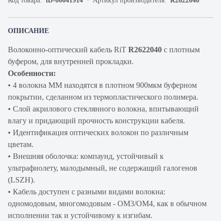
Код товара:
iD-00041914
Артикул производителя:
R2622040
ОПИСАНИЕ
Волоконно-оптический кабель RiT
R2622040
c плотным
буфером, для внутренней прокладки.
Особенности:
• 4 волокна ММ находятся в плотном 900мкм буферном
покрытии, сделанном из термопластического полимера.
• Слой акрилового стеклянного волокна, впитывающий
влагу и придающий прочность конструкции кабеля.
• Идентификация оптических волокон по различным
цветам.
• Внешняя оболочка: компаунд, устойчивый к
ультрафиолету, малодымный, не содержащий галогенов
(LSZH).
• Кабель доступен с разными видами волокна:
одномодовым, многомодовым - OM3/OM4, как в обычном
исполнении так и устойчивому к изгибам.