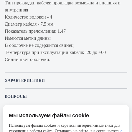
Тип прокладки кабеля: прокладка возможна и внешняя и
внутренняя
Количество волокон - 4
Диаметр кабеля - 7,5 мм.
Показатель преломления: 1,47
Имеются метки длины
В оболочке не содержится свинец
Температура при эксплуатации кабеля: -20 до +60
Синий цвет оболочки.
ХАРАКТЕРИСТИКИ
Артикул производителя
9GG5L004C-T106M
ВОПРОСЫ
Продукт
Кабель волоконно-
К этому товару еще никто не задал вопрос. Будьте первым!
оптический
Мы используем файлы cookie
Представленные изображения и характеристики могут отличаться от реального
Производитель
Siemon
Задать вопрос о товаре
внешнего вида товара. Комплектация также может быть изменена производителем
Используем файлы cookies и сервисы интернет-аналитики для
без предварительного уведомления. Компания АйДистрибьют не несёт
Серия
LightSystem
улучшения работы сайта. Оставаясь на сайте, вы соглашаетесь
с
ответственности в случае не соответствия текущей модели товаров фотографиям,