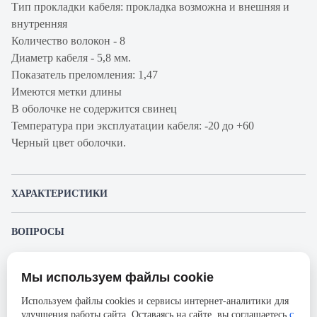
Тип прокладки кабеля: прокладка возможна и внешняя и
внутренняя
Количество волокон - 8
Диаметр кабеля - 5,8 мм.
Показатель преломления: 1,47
Имеются метки длины
В оболочке не содержится свинец
Температура при эксплуатации кабеля: -20 до +60
Черный цвет оболочки.
ХАРАКТЕРИСТИКИ
Артикул производителя
9GD6H008E-G101M
ВОПРОСЫ
Продукт
Кабель волоконно-
К этому товару еще никто не задал вопрос. Будьте первым!
оптический
Мы используем файлы cookie
Представленные изображения и характеристики могут отличаться от реального
Производитель
Siemon
Задать вопрос о товаре
внешнего вида товара. Комплектация также может быть изменена производителем
Используем файлы cookies и сервисы интернет-аналитики для
без предварительного уведомления. Компания АйДистрибьют не несёт
Серия
LightSystem
улучшения работы сайта. Оставаясь на сайте, вы соглашаетесь
с
ответственности в случае не соответствия текущей модели товаров фотографиям,