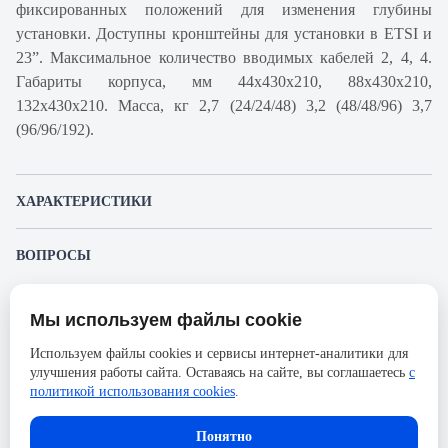
фиксированных положений для изменения глубины
установки. Доступны кронштейны для установки в ETSI и
23”. Максимальное количество вводимых кабелей 2, 4, 4.
Габариты корпуса, мм 44х430х210, 88х430х210,
132х430х210. Масса, кг 2,7 (24/24/48) 3,2 (48/48/96) 3,7
(96/96/192).
ХАРАКТЕРИСТИКИ
Артикул производителя
130308-00132
ВОПРОСЫ
Продукт
Коммутационная панель
К этому товару еще никто не задал вопрос. Будьте первым!
оптическая
Мы используем файлы cookie
Представленные изображения и характеристики могут отличаться от реального
Производитель
Связьстройдеталь
Задать вопрос о товаре
внешнего вида товара. Комплектация также может быть изменена производителем
Используем файлы cookies и сервисы интернет-аналитики для
без предварительного уведомления. Компания АйДистрибьют не несёт
Серия
ШКОС-Л
улучшения работы сайта. Оставаясь на сайте, вы соглашаетесь
с
ответственности в случае не соответствия текущей модели товаров фотографиям,
Пожалуйста,
авторизуйтесь
, чтобы иметь
размещённым в карточке товара.
политикой использования cookies
.
Тип оптических портов
SC/UPC (SM)
возможность оставлять вопросы.
Количество волокон
192
Понятно