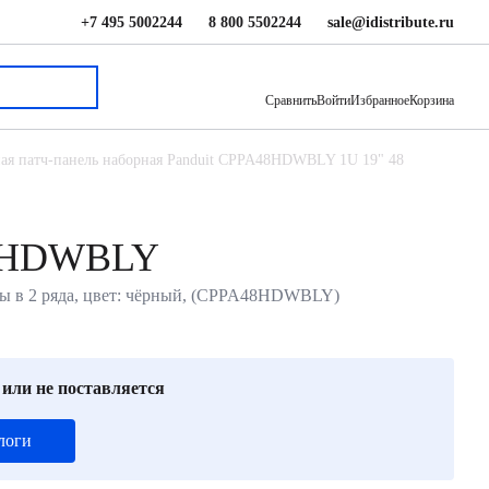
+7 495 5002244
8 800 5502244
sale@idistribute.ru
35 210 ₽
В корзину
Сравнить
Войти
Избранное
Корзина
ая патч-панель наборная Panduit CPPA48HDWBLY 1U 19" 48
A48HDWBLY
орты в 2 ряда, цвет: чёрный, (CPPA48HDWBLY)
 или не поставляется
логи