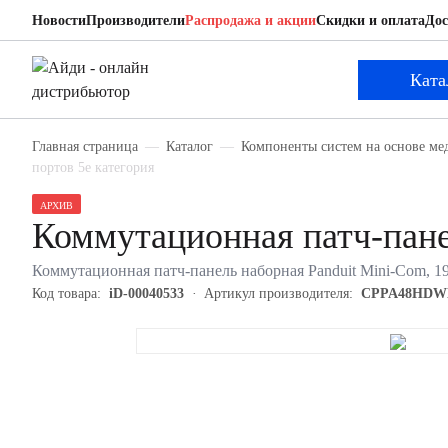
Новости
Производители
Распродажа и акции
Скидки и оплата
Дос
Panduit CPPA48HDWBLY
Коммутационная патч-панель наборная
Ката
Главная страница
Каталог
Компоненты систем на основе ме
портов 5е категория
АРХИВ
Коммутационная патч-пан
Коммутационная патч-панель наборная Panduit Mini-Com, 19"
Код товара:
iD-00040533
Артикул производителя:
CPPA48HDW