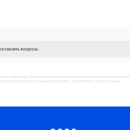
 оставлять вопросы.
ешнего вида товара. Комплектация также может быть изменена производителем без пре
тветствия текущей модели товаров фотографиям, размещённым в карточке товара.