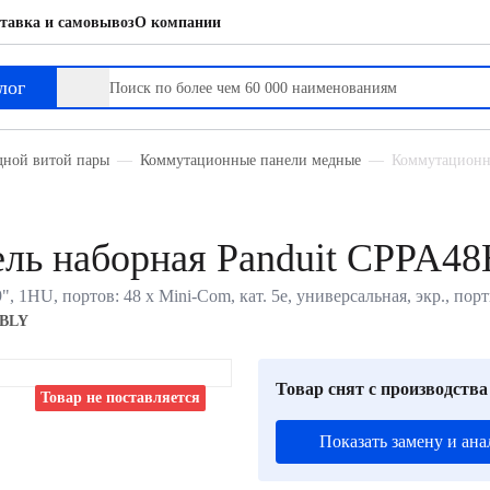
тавка и самовывоз
О компании
лог
дной витой пары
Коммутационные панели медные
Коммутационн
ель наборная Panduit CPP
, 1HU, портов: 48 х Mini-Com, кат. 5е, универсальная, экр., п
BLY
Товар снят с производства
Товар не поставляется
Показать замену и ана