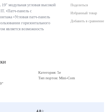
9" модульная угловая высокой
Поделиться
T. •Патч-панель с
Избранный товар
онтажа •Угловая патч-панель
Добавить в сравнение
пользовании горизонтального
том является возможность
ики
Категория: 5е
Тип портов: Mini-Com
9"
4.8
☆