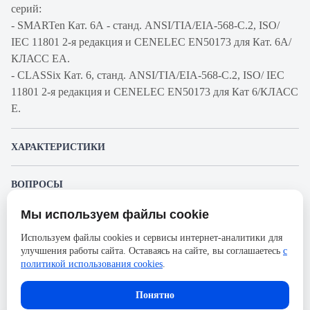
серий:
- SMARTen Кат. 6А - станд. ANSI/TIA/EIA-568-C.2, ISO/
IEC 11801 2-я редакция и CENELEC EN50173 для Кат. 6A/
КЛАСС EA.
- CLASSix Кат. 6, станд. ANSI/TIA/EIA-568-C.2, ISO/ IEC
11801 2-я редакция и CENELEC EN50173 для Кат 6/КЛАСС
E.
ХАРАКТЕРИСТИКИ
Артикул производителя
R2801612
ВОПРОСЫ
Продукт
Коммутационная патч-
К этому товару еще никто не задал вопрос. Будьте первым!
Мы используем файлы cookie
панель наборная
Производитель
RiT
Представленные изображения и характеристики могут отличаться от реального
Используем файлы cookies и сервисы интернет-аналитики для
Задать вопрос о товаре
внешнего вида товара. Комплектация также может быть изменена производителем
улучшения работы сайта. Оставаясь на сайте, вы соглашаетесь
с
Категория
5е-6a
без предварительного уведомления. Компания АйДистрибьют не несёт
политикой использования cookies
.
Пожалуйста,
авторизуйтесь
, чтобы иметь
ответственности в случае не соответствия текущей модели товаров фотографиям,
Количество портов
48
возможность оставлять вопросы.
размещённым в карточке товара.
Понятно
Тип портов
keystone