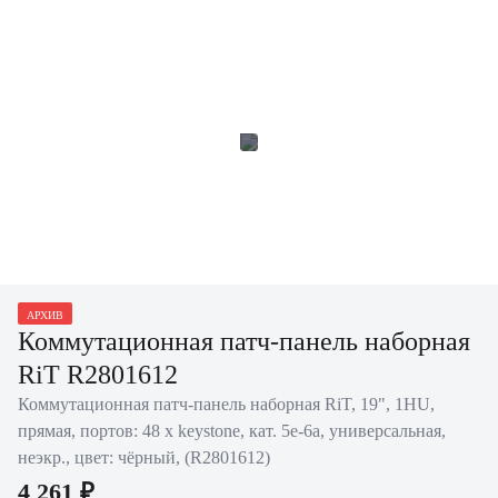
АРХИВ
Коммутационная патч-панель наборная
RiT R2801612
Коммутационная патч-панель наборная RiT, 19", 1HU,
прямая, портов: 48 х keystone, кат. 5е-6a, универсальная,
неэкр., цвет: чёрный, (R2801612)
4 261 ₽