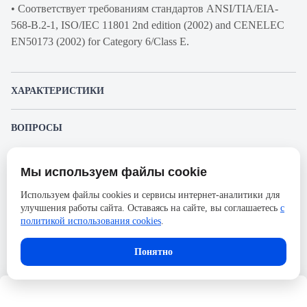
• Соответствует требованиям стандартов ANSI/TIA/EIA-
568-B.2-1, ISO/IEC 11801 2nd edition (2002) and CENELEC
EN50173 (2002) for Category 6/Class E.
ХАРАКТЕРИСТИКИ
Артикул производителя
R3916014
ВОПРОСЫ
Продукт
Коммутационная патч-
К этому товару еще никто не задал вопрос. Будьте первым!
панель
Мы используем файлы cookie
Представленные изображения и характеристики могут отличаться от реального
Производитель
RiT
Задать вопрос о товаре
внешнего вида товара. Комплектация также может быть изменена производителем
Используем файлы cookies и сервисы интернет-аналитики для
без предварительного уведомления. Компания АйДистрибьют не несёт
Серия
CLASSix
улучшения работы сайта. Оставаясь на сайте, вы соглашаетесь
с
ответственности в случае не соответствия текущей модели товаров фотографиям,
Пожалуйста,
авторизуйтесь
, чтобы иметь
размещённым в карточке товара.
политикой использования cookies
.
Категория
6
возможность оставлять вопросы.
Количество портов
48
Понятно
Тип портов
RJ45
Монтаж в оборудование
19"