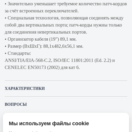
• Значительно уменьшает требуемое количество патч-кордов
за счёт встроенных переключателей.
• Специальная технология, позволяющая соединять между
собой два вертикальных порта; патч-корды нужны только
для соединения невертикальных портов.
• Организатор кабеля (19”) 89,1 мм.
• Размер (ВхШхГ): 88,1х482,6х56,1 мм.
• Стандарты:
ANSI/TIA/EIA-568-C.2, ISO/IEC 11801:2011 (Ed. 2.2) и
CENELEC EN50173 (2002) для кат 6.
ХАРАКТЕРИСТИКИ
Артикул производителя
R3241014
ВОПРОСЫ
Продукт
Коммутационная патч-
К этому товару еще никто не задал вопрос. Будьте первым!
панель
Мы используем файлы cookie
Представленные изображения и характеристики могут отличаться от реального
Производитель
RiT
Задать вопрос о товаре
внешнего вида товара. Комплектация также может быть изменена производителем