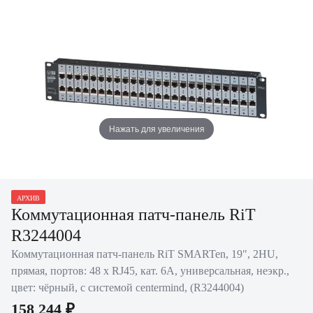
Нажать для увеличения
АРХИВ
Коммутационная патч-панель RiT
R3244004
Коммутационная патч-панель RiT SMARTen, 19", 2HU,
прямая, портов: 48 х RJ45, кат. 6A, универсальная, неэкр.,
цвет: чёрный, с системой centermind, (R3244004)
158 244 ₽