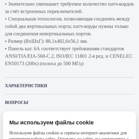
• Значительно уменьшает требуемое количество патч-кордов
за счёт встроенных переключателей.
• Специальная технология, позволяющая соединять между
собой два вертикальных порта; патч-корды нужны только
для соединения невертикальных портов.
• Размер (ВхШхГ): 88,1х482,6х56,1 мм.
• Панель кат. 6А соответствует требованиям стандартов
ANSI/TIA/EIA-568-С.2, ISO/IEC 11801 2-я ред. и CENELEC
EN50173 (200x) (полоса до 500 МГц)
ХАРАКТЕРИСТИКИ
Артикул производителя
R3244004
ВОПРОСЫ
Продукт
Коммутационная патч-
К этому товару еще никто не задал вопрос. Будьте первым!
панель
Мы используем файлы cookie
Представленные изображения и характеристики могут отличаться от реального
Производитель
RiT
Задать вопрос о товаре
внешнего вида товара. Комплектация также может быть изменена производителем
Используем файлы cookies и сервисы интернет-аналитики для
без предварительного уведомления. Компания АйДистрибьют не несёт
Серия
SMARTen
улучшения работы сайта. Оставаясь на сайте, вы соглашаетесь
с