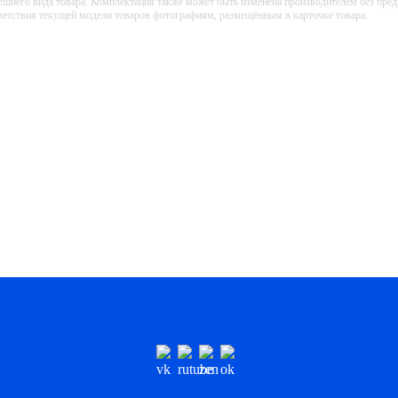
ешнего вида товара. Комплектация также может быть изменена производителем без пре
тветствия текущей модели товаров фотографиям, размещённым в карточке товара.