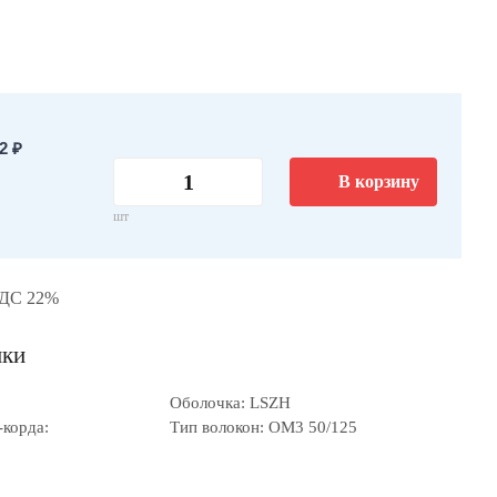
2 ₽
В корзину
шт
НДС 22%
ики
Оболочка: LSZH
-корда:
Тип волокон: OM3 50/125