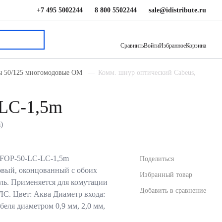
+7 495 5002244
8 800 5502244
sale@idistribute.ru
518.59 ₽
В корзину
Сравнить
Войти
Избранное
Корзина
ды 50/125 многомодовые ОМ
Комм. шнур оптический Cabeus,
LC-1,5m
)
 FOP-50-LC-LC-1,5m
Поделиться
овый, оконцованный с обоих
Избранный товар
ль. Применяется для комутации
Добавить в сравнение
С. Цвет: Аква Диаметр входа:
еля диаметром 0,9 мм, 2,0 мм,