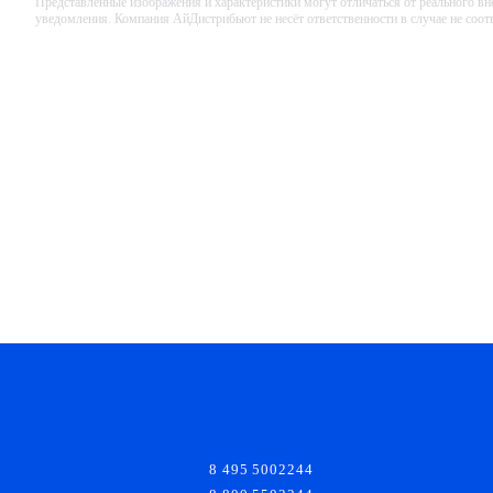
Представленные изображения и характеристики могут отличаться от реального вн
уведомления. Компания АйДистрибьют не несёт ответственности в случае не соо
8 495 5002244