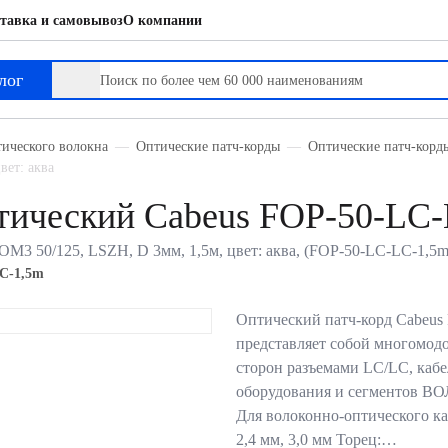
тавка и самовывоз
О компании
лог
тического волокна
Оптические патч-корды
Оптические патч-кор
вет: аква
ический Cabeus FOP-50-LC-
M3 50/125, LSZH, D 3мм, 1,5м, цвет: аква, (FOP-50-LC-LC-1,5m
C-1,5m
Оптический патч-корд Cabeus
представляет собой многомод
сторон разъемами LC/LC, кабе
оборудования и сегментов ВОЛ
Для волоконно-оптического каб
2,4 мм, 3,0 мм Торец:…