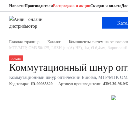
Новости
Производители
Распродажа и акции
Скидки и оплата
Дос
Eurolan 43M-30-96-M2-M2-001-0E-FFA-10
Коммутационный шнур оптический
Ката
Главная страница
Каталог
Компоненты систем на основе оп
MTP/MTP, OM3 50/125, LSZH (нг(A)-HF), 1м, Ø 6,4мм, бирюзовый 
АРХИВ
Коммутационный шнур опт
Коммутационный шнур оптический Eurolan, MTP/MTP, OM3 5
Код товара:
iD-00085820
Артикул производителя:
43M-30-96-M