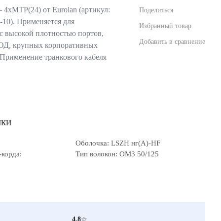
 4xMTP(24) от Eurolan (артикул:
Поделиться
10). Применяется для
Избранный товар
с высокой плотностью портов,
Добавить в сравнение
ОД, крупных корпоративных
. Применение транкового кабеля
ики
Оболочка: LSZH нг(A)-HF
-корда:
Тип волокон: OM3 50/125
4.8
☆