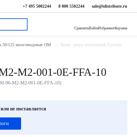
+7 495 5002244
8 800 5502244
sale@idistribute.ru
В корзину
Сравнить
Войти
Избранное
Корзина
ды 50/125 многомодовые ОМ
Комм. шнур оптический Eurolan,
-M2-M2-001-0E-FFA-10
-30-96-M2-M2-001-0E-FFA-10)
 или не поставляется
логи