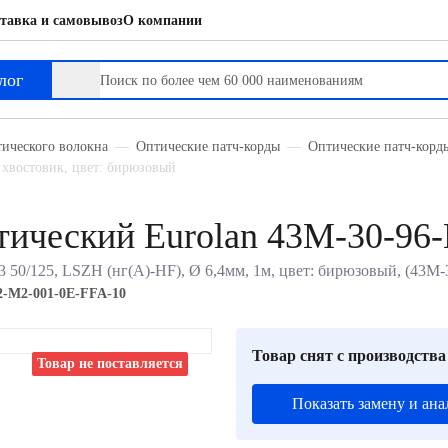
тавка и самовывоз
О компании
лог
тического волокна
Оптические патч-корды
Оптические патч-кор
хвостовик, цвет: бирюзовый
ический Eurolan 43M-30-96
0/125, LSZH (нг(A)-HF), Ø 6,4мм, 1м, цвет: бирюзовый, (43M
2-M2-001-0E-FFA-10
Товар снят с производства
Товар не поставляется
Показать замену и ана