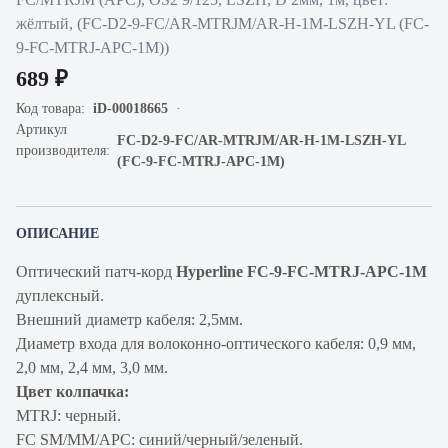
жёлтый, (FC-D2-9-FC/AR-MTRJM/AR-H-1M-LSZH-YL (FC-
9-FC-MTRJ-APC-1M))
689 ₽
Код товара:
iD-00018665
Артикул
FC-D2-9-FC/AR-MTRJM/AR-H-1M-LSZH-YL
производителя:
(FC-9-FC-MTRJ-APC-1M)
ОПИСАНИЕ
Оптический патч-корд
Hyperline FC-9-FC-MTRJ-APC-1M
дуплексный.
Внешний диаметр кабеля: 2,5мм.
Диаметр входа для волоконно-оптического кабеля: 0,9 мм,
2,0 мм, 2,4 мм, 3,0 мм.
Цвет колпачка:
MTRJ: черный.
FC SM/ММ/АРС: синий/черный/зеленый.