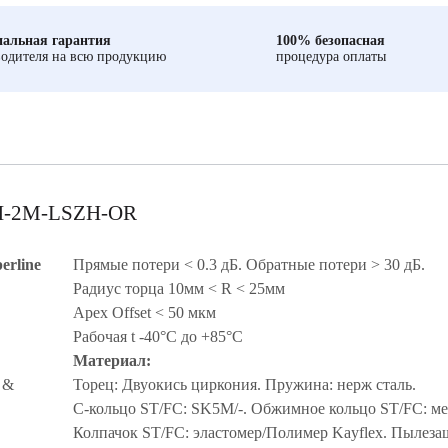
альная гарантия
100% безопасная
одителя на всю продукцию
процедура оплаты
-H-2M-LSZH-OR
erline
Прямые потери < 0.3 дБ. Обратные потери > 30 дБ.
Радиус торца 10мм < R < 25мм
Apex Offset < 50 мкм
Рабочая t -40°C дo +85°C
Материал:
 &
Торец: Двуокись циркония. Пружина: нерж сталь.
С-кольцо ST/FC: SK5M/-. Обжимное кольцо ST/FC: ме
Колпачок ST/FC: эластомер/Полимер Kayflex. Пылез