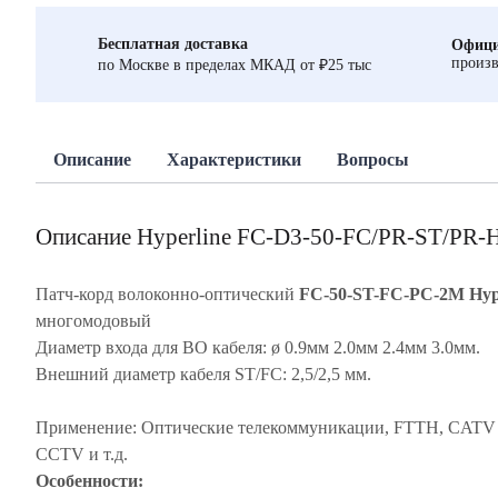
Бесплатная доставка
Офици
произв
по Москве в пределах МКАД от ₽25 тыс
Описание
Характеристики
Вопросы
Описание Hyperline FC-D3-50-FC/PR-ST/PR
Патч-корд волоконно-оптический
FC-50-ST-FC-PC-2M Hyp
многомодовый
Диаметр входа для ВО кабеля: ø 0.9мм 2.0мм 2.4мм 3.0мм.
Внешний диаметр кабеля ST/FC: 2,5/2,5 мм.
Применение: Оптические телекоммуникации, FTTH, CATV
CCTV и т.д.
Особенности: