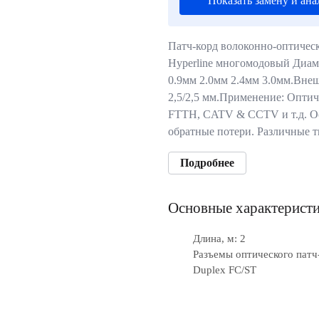
Показать замену и ана
Патч-корд волоконно-оптиче
Hyperline многомодовый Диаме
0.9мм 2.0мм 2.4мм 3.0мм.Вне
2,5/2,5 мм.Применение: Опти
FTTH, CATV & CCTV и т.д. О
обратные потери. Различные
Подробнее
Основные характерист
Длина, м: 2
Разъемы оптического патч
Duplex FC/ST