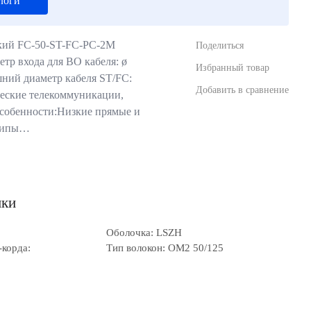
логи
ский FC-50-ST-FC-PC-2M
Поделиться
тр входа для ВО кабеля: ø
Избранный товар
шний диаметр кабеля ST/FC:
Добавить в сравнение
ческие телекоммуникации,
собенности:Низкие прямые и
 типы…
ики
Оболочка: LSZH
-корда:
Тип волокон: OM2 50/125