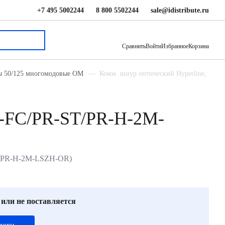
+7 495 5002244
8 800 5502244
sale@idistribute.ru
460 ₽
В корзину
Сравнить
Войти
Избранное
Корзина
ды 50/125 многомодовые ОМ
Комм. шнур оптический Hyperline,
0-FC/PR-ST/PR-H-2M-
ST/PR-H-2M-LSZH-OR)
 или не поставляется