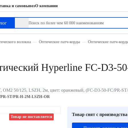
тавка и самовывоз
О компании
OR
лог
тического волокна
Оптические патч-корды
Оптические патч-кор
ический Hyperline FC-D3-5
T, OM2 50/125, LSZH, 2м, цвет: оранжевый, (FC-D3-50-FC/PR-
/PR-ST/PR-H-2M-LSZH-OR
Товар снят с производства
Товар не поставляется