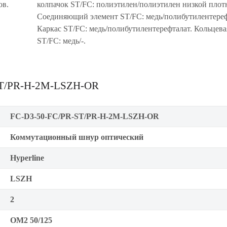
ов.
колпачок ST/FC: полиэтилен/полиэтилен низкой плот
Соединяющий элемент ST/FC: медь/полибутилентереф
Каркас ST/FC: медь/полибутилентерефталат. Кольцева
ST/FC: медь/-.
-ST/PR-H-2M-LSZH-OR
FC-D3-50-FC/PR-ST/PR-H-2M-LSZH-OR
Коммутационный шнур оптический
Hyperline
LSZH
2
OM2 50/125