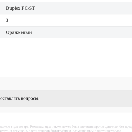
Duplex FC/ST
3
Оранжевый
 оставлять вопросы.
ешнего вида товара. Комплектация также может быть изменена производителем без пре
тветствия текущей модели товаров фотографиям, размещённым в карточке товара.