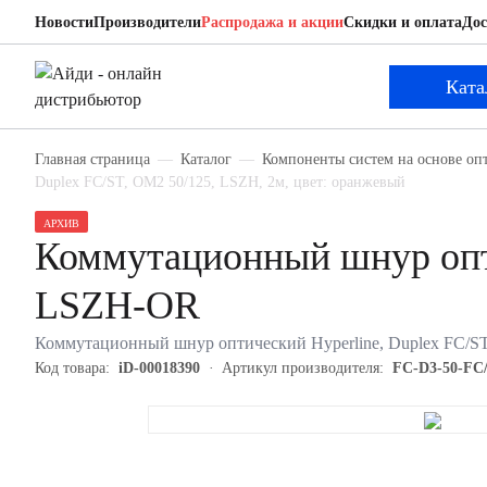
Новости
Производители
Распродажа и акции
Скидки и оплата
Дос
Hyperline FC-D3-50-FC/PR-ST/PR-H-2M-LSZH-
Коммутационный шнур оптический
Ката
Главная страница
Каталог
Компоненты систем на основе оп
Duplex FC/ST, OM2 50/125, LSZH, 2м, цвет: оранжевый
АРХИВ
Коммутационный шнур опт
LSZH-OR
Коммутационный шнур оптический Hyperline, Duplex FC/S
Код товара:
iD-00018390
Артикул производителя:
FC-D3-50-FC