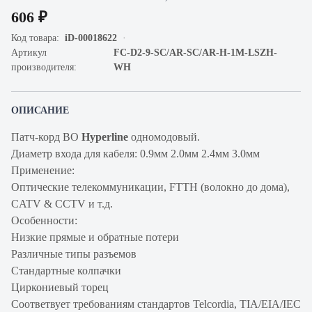
606 ₽
Код товара:
iD-00018622
Артикул
FC-D2-9-SC/AR-SC/AR-H-1M-LSZH-
производителя:
WH
ОПИСАНИЕ
Патч-корд ВО
Hyperline
одномодовый.
Диаметр входа для кабеля: 0.9мм 2.0мм 2.4мм 3.0мм
Применение:
Оптические телекоммуникации, FTTH (волокно до дома),
CATV & CCTV и т.д.
Особенности:
Низкие прямые и обратные потери
Различные типы разъемов
Стандартные колпачки
Циркониевый торец
Соответвует требованиям стандартов Telcordia, TIA/EIA/IEC