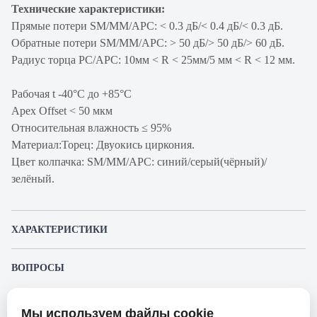
Технические характеристики:
Прямые потери SM/MM/APC: < 0.3 дБ/< 0.4 дБ/< 0.3 дБ.
Обратные потери SM/MM/APC: > 50 дБ/> 50 дБ/> 60 дБ.
Радиус торца PC/APC: 10мм < R < 25мм/5 мм < R < 12 мм.
Рабочая t -40°C дo +85°C
Apex Offset < 50 мкм
Относительная влажность ≤ 95%
Материал:Торец: Двуокись циркония.
Цвет колпачка: SM/MM/APC: синий/серый(чёрный)/
зелёный.
ХАРАКТЕРИСТИКИ
Артикул производителя
FC-D2-9-SC/AR-SC/AR-H-1M-
ВОПРОСЫ
LSZH-WH
К этому товару еще никто не задал вопрос. Будьте первым!
Продукт
Коммутационный шнур
Мы используем файлы cookie
оптический