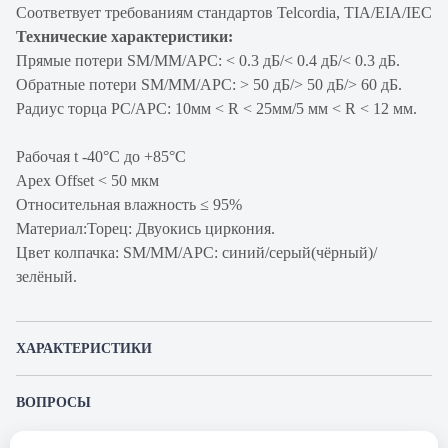
Соответвует требованиям стандартов Telcordia, TIA/EIA/IEC
Технические характеристики:
Прямые потери SM/MM/APC: < 0.3 дБ/< 0.4 дБ/< 0.3 дБ.
Обратные потери SM/MM/APC: > 50 дБ/> 50 дБ/> 60 дБ.
Радиус торца PC/APC: 10мм < R < 25мм/5 мм < R < 12 мм.
Рабочая t -40°C дo +85°C
Apex Offset < 50 мкм
Относительная влажность ≤ 95%
Материал:Торец: Двуокись циркония.
Цвет колпачка: SM/MM/APC: синий/серый(чёрный)/
зелёный.
ХАРАКТЕРИСТИКИ
Артикул производителя
FC-D2-504-SC/PR-ST/PR-H-1M-
ВОПРОСЫ
LSZH-MG
К этому товару еще никто не задал вопрос. Будьте первым!
Продукт
Коммутационный шнур