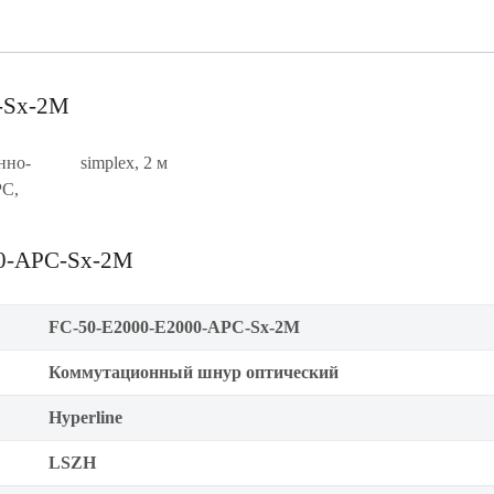
C-Sx-2M
нно-
simplex, 2 м
PC,
00-APC-Sx-2M
FC-50-E2000-E2000-APC-Sx-2M
Коммутационный шнур оптический
Hyperline
LSZH