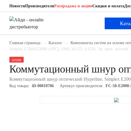
Новости
Производители
Распродажа и акции
Скидки и оплата
Дос
Hyperline FC-50-E2000-E2000-APC-Sx-2M
Коммутационный шнур оптический
Ката
Главная страница
Каталог
Компоненты систем на основе оп
Simplex E2000/E2000 (APC), OM2 50/125, LSZH, 2м, цвет: жёлтый
АРХИВ
Коммутационный шнур опт
Коммутационный шнур оптический Hyperline, Simplex E200
Код товара:
iD-00018786
Артикул производителя:
FC-50-E2000