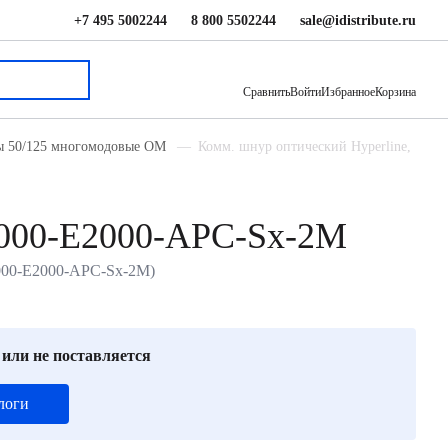
+7 495 5002244
8 800 5502244
sale@idistribute.ru
1 600 ₽
В корзину
Сравнить
Войти
Избранное
Корзина
ды 50/125 многомодовые ОМ
Комм. шнур оптический Hyperline,
2000-E2000-APC-Sx-2M
2000-E2000-APC-Sx-2M)
 или не поставляется
логи