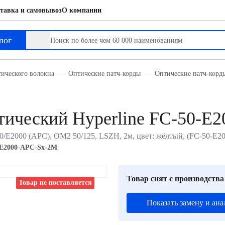
тавка и самовывоз
О компании
лог
тического волокна
Оптические патч-корды
Оптические патч-кор
ический Hyperline FC-50-E
0/E2000 (APC), OM2 50/125, LSZH, 2м, цвет: жёлтый, (FC-50-E
-E2000-APC-Sx-2M
Товар снят с производства
Товар не поставляется
Показать замену и ана