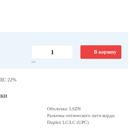
В корзину
шт
НДС 22%
ики
Оболочка: LSZH
Разъемы оптического патч-корда:
Duplex LC/LC (UPC)