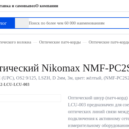
тавка и самовывоз
О компании
лог
тического волокна
Оптические патч-корды
Оптические патч-корд
тический Nikomax NMF-PC
(UPC), OS2 9/125, LSZH, D 2мм, 3м, цвет: жёлтый, (NMF-PC2
2-LCU-LCU-003
Оптический шнур (патч-корд
LCU-003 предназначен для со
оптических линий связи между
подключения к активному сет
измерительному оборудованию