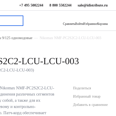
+7 495 5002244
8 800 5502244
sale@idistribute.ru
525 ₽
В корзину
Сравнить
Войти
Избранное
Корзина
ы 9/125 одномодовые
Nikomax NMF-PC2S2C2-LCU-LCU-003
2S2C2-LCU-LCU-003
S2C2-LCU-LCU-003)
) Nikomax NMF-PC2S2C2-LCU-
Поделиться
единения различных сегментов
Избранный товар
 собой, а также для их
Добавить в сравнение
евому и контрольно-
. Патч-корд обеспечивает