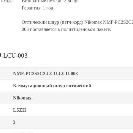
 входа
Возвратные потери: ≥ 50 дБ
Гарантия: 1 год
Оптический шнур (патч-корд) Nikomax NMF-PC2S2
003 поставляется в полиэтиленовом пакете.
U-LCU-003
NMF-PC2S2C2-LCU-LCU-003
Коммутационный шнур оптический
Nikomax
LSZH
3