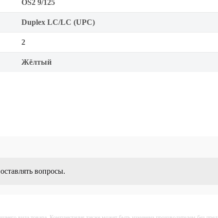
OS2 9/125
Duplex LC/LC (UPC)
2
Жёлтый
 оставлять вопросы.
ешнего вида товара. Комплектация также может быть изменена производителем без пре