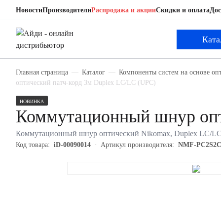
Новости
Производители
Распродажа и акции
Скидки и оплата
Дос
Nikomax NMF-PC2S2C2-LCU-LCU-003
Коммутационный шнур оптический
Ката
Главная страница
Каталог
Компоненты систем на основе оп
оптический патч-корд 3м Duplex LC/LC (UPC)
НОВИНКА
Коммутационный шнур оп
Коммутационный шнур оптический Nikomax, Duplex LC/LC 
Код товара:
iD-00090014
Артикул производителя:
NMF-PC2S2C