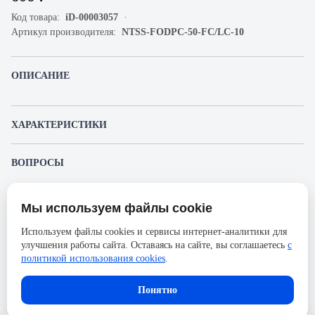
Код товара:
iD-00003057
Артикул производителя:
NTSS-FODPC-50-FC/LC-10
ОПИСАНИЕ
ХАРАКТЕРИСТИКИ
Артикул производителя
NTSS-FODPC-50-FC/LC-10
ВОПРОСЫ
Продукт
Коммутационный шнур
К этому товару еще никто не задал вопрос. Будьте первым!
оптический
Мы используем файлы cookie
Представленные изображения и характеристики могут отличаться от реального
Производитель
NTSS
Задать вопрос о товаре
внешнего вида товара. Комплектация также может быть изменена производителем
Используем файлы cookies и сервисы интернет-аналитики для
без предварительного уведомления. Компания АйДистрибьют не несёт
Оболочка
PVC
улучшения работы сайта. Оставаясь на сайте, вы соглашаетесь
с
ответственности в случае не соответствия текущей модели товаров фотографиям,
Пожалуйста,
авторизуйтесь
, чтобы иметь
размещённым в карточке товара.
политикой использования cookies
.
Длина, м
10
возможность оставлять вопросы.
Тип волокон
OM2 50/125
Понятно
Разъемы оптического патч-
Duplex LC/FC