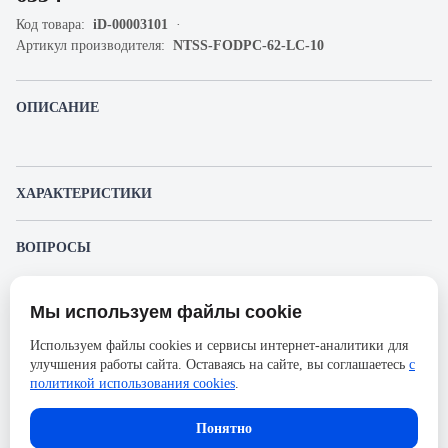
Код товара:
iD-00003101
Артикул производителя:
NTSS-FODPC-62-LC-10
ОПИСАНИЕ
ХАРАКТЕРИСТИКИ
Артикул производителя
NTSS-FODPC-62-LC-10
ВОПРОСЫ
Продукт
Коммутационный шнур
К этому товару еще никто не задал вопрос. Будьте первым!
оптический
Мы используем файлы cookie
Представленные изображения и характеристики могут отличаться от реального
Производитель
NTSS
Задать вопрос о товаре
внешнего вида товара. Комплектация также может быть изменена производителем
Используем файлы cookies и сервисы интернет-аналитики для
без предварительного уведомления. Компания АйДистрибьют не несёт
Оболочка
PVC
улучшения работы сайта. Оставаясь на сайте, вы соглашаетесь
с
ответственности в случае не соответствия текущей модели товаров фотографиям,
Пожалуйста,
авторизуйтесь
, чтобы иметь
размещённым в карточке товара.
политикой использования cookies
.
Длина, м
10
возможность оставлять вопросы.
Тип волокон
OM1 62,5/125
Понятно