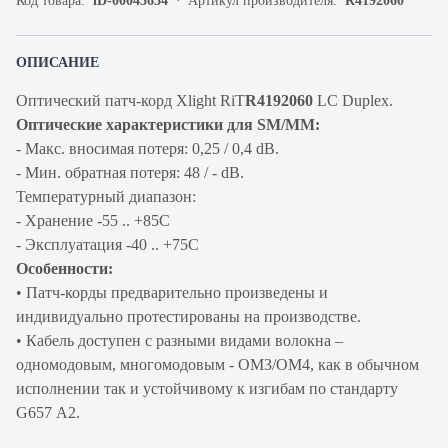
Код товара:
iD-00043634
Артикул производителя:
R4192060
ОПИСАНИЕ
Оптический патч-корд Xlight RiT
R4192060
LC Duplex.
Оптические характеристики для SM/MM:
- Макс. вносимая потеря: 0,25 / 0,4 dB.
- Мин. обратная потеря: 48 / - dB.
Температурный диапазон:
- Хранение -55 .. +85С
- Эксплуатация -40 .. +75C
Особенности:
• Патч-корды предварительно произведены и
индивидуально протестированы на производстве.
• Кабель доступен с разными видами волокна –
одномодовым, многомодовым - OM3/OM4, как в обычном
исполнении так и устойчивому к изгибам по стандарту
G657 A2.