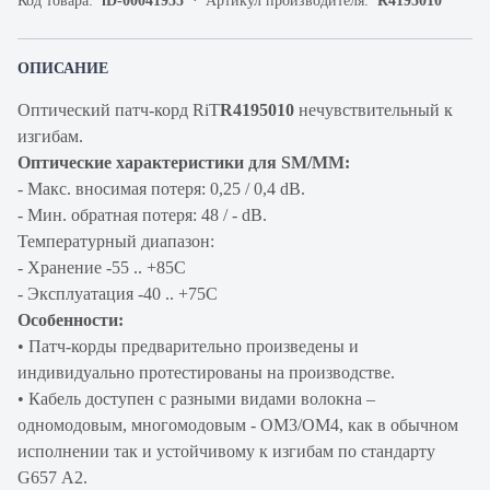
Код товара:
iD-00041955
Артикул производителя:
R4195010
ОПИСАНИЕ
Оптический патч-корд RiT
R4195010
нечувствительный к
изгибам.
Оптические характеристики для SM/MM:
- Макс. вносимая потеря: 0,25 / 0,4 dB.
- Мин. обратная потеря: 48 / - dB.
Температурный диапазон:
- Хранение -55 .. +85С
- Эксплуатация -40 .. +75C
Особенности:
• Патч-корды предварительно произведены и
индивидуально протестированы на производстве.
• Кабель доступен с разными видами волокна –
одномодовым, многомодовым - OM3/OM4, как в обычном
исполнении так и устойчивому к изгибам по стандарту
G657 A2.