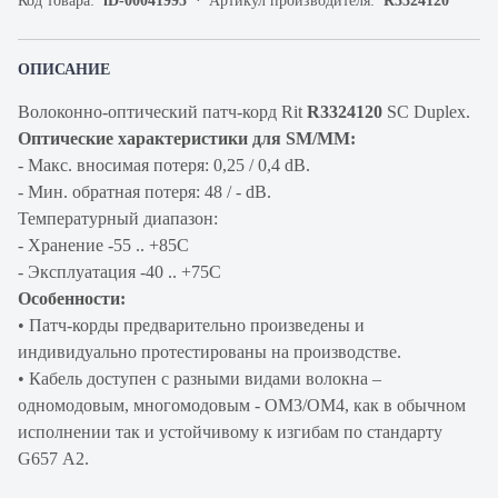
Код товара:
iD-00041995
Артикул производителя:
R3324120
ОПИСАНИЕ
Волоконно-оптический патч-корд Rit
R3324120
SC Duplex.
Оптические характеристики для SM/MM:
- Макс. вносимая потеря: 0,25 / 0,4 dB.
- Мин. обратная потеря: 48 / - dB.
Температурный диапазон:
- Хранение -55 .. +85С
- Эксплуатация -40 .. +75C
Особенности:
• Патч-корды предварительно произведены и
индивидуально протестированы на производстве.
• Кабель доступен с разными видами волокна –
одномодовым, многомодовым - OM3/OM4, как в обычном
исполнении так и устойчивому к изгибам по стандарту
G657 A2.