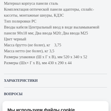
Материал корпуса панели сталь
Комплектация оптической панели адаптеры, сплайс-
кассеты, монтажные шнуры, КДЗС
Тип полировки PC
Вводы кабеля Центральный ввод в виде выламываемой
панели 90х18 мм; Два ввода М20; Два ввода М25
Цвет черный
Масса брутто (не более), кг 3,75
Масса нетто (не более), кг 3,5
Размеры упаковки (Ш х Г х В), мм 520 х 340 х 52
Размеры (Шх× Г х В), мм 430 х 290 х 44
ХАРАКТЕРИСТИКИ
Артикул производителя
47B-24-40-2L-16-11BL
ВОПРОСЫ
Продукт
Коммутационная панель
К этому товару еще никто не задал вопрос. Будьте первым!
оптическая
Мы используем файлы cookie