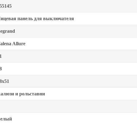
55145
ицевая панель для выключателя
egrand
alena Allure
1
8
8x51
алюзи и рольставни
елый