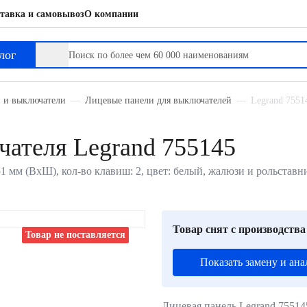
тавка и самовывоз
О компании
лог
и и выключатели
Лицевые панели для выключателей
Legrand 7551
чателя Legrand 755145
51 мм (ВхШ), кол-во клавиш: 2, цвет: белый, жалюзи и рольставн
Товар снят с производства
Товар не поставляется
Показать замену и ана
Лицевая панель Legrand 7551