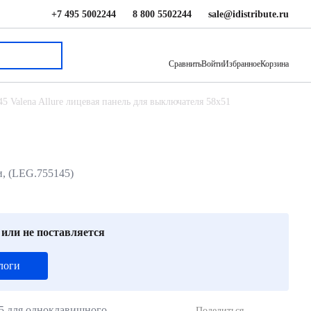
+7 495 5002244
8 800 5502244
sale@idistribute.ru
217 ₽
В корзину
Сравнить
Войти
Избранное
Корзина
45 Valena Allure лицевая панель для выключателя 58x51
и, (LEG.755145)
 или не поставляется
логи
45 для одноклавишного
Поделиться