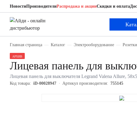
Новости
Производители
Распродажа и акции
Скидки и оплата
Дос
Legrand 755145
Лицевая панель для выключателя
Ката
Главная страница
Каталог
Электрооборудование
Розетк
АРХИВ
Лицевая панель для выклю
Лицевая панель для выключателя Legrand Valena Allure, 58х
Код товара:
iD-00028947
Артикул производителя:
755145